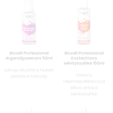
Biozell Professional
Biozell Professional
Arganöljyseerumi 50ml
Kosteuttava
selvityssuihke 150ml
Latvoja elvyttävä, hiuksiin
Hoitava,
jätettävä hoitoöljy
rakennepaikkaava ja
kiiltoa antava
selvityssuihke.