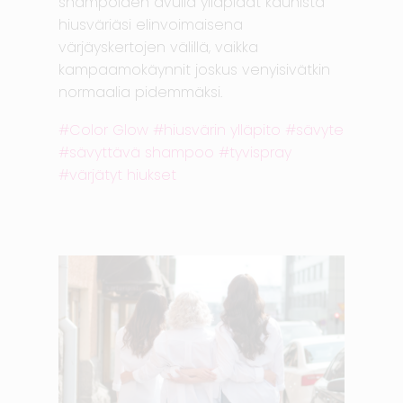
shampoiden avulla ylläpidät kaunista
hiusväriäsi elinvoimaisena
värjäyskertojen välillä, vaikka
kampaamokäynnit joskus venyisivätkin
normaalia pidemmäksi.
Color Glow
hiusvärin ylläpito
sävyte
sävyttävä shampoo
tyvispray
värjätyt hiukset