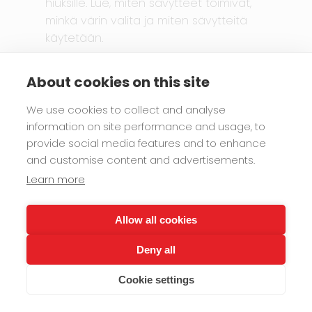
hiuksille. Lue, miten sävytteet toimivat,
minkä värin valita ja miten sävytteitä
käytetään.
Color Glow
hiusvärin ylläpito
About cookies on this site
kotimainen
sävyte
sävyttäminen
suoraväri
vegaaninen
We use cookies to collect and analyse
information on site performance and usage, to
provide social media features and to enhance
and customise content and advertisements.
Learn more
Allow all cookies
Deny all
Cookie settings