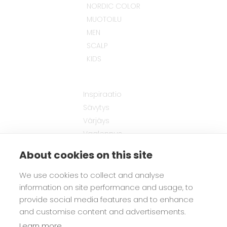
NORDIC COLOR
MUOTOILU
MEN
SCALP
KIDS
Inspiraatio
Sävytys
Värjäys
Vaalennus
Hiusten muotoilu
About cookies on this site
Hiusten hoito
Miesten tuotteet
We use cookies to collect and analyse
Lasten tuotteet
information on site performance and usage, to
provide social media features and to enhance
and customise content and advertisements.
Biozell
Learn more