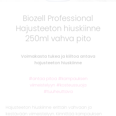
Biozell Professional
Hajusteeton hiuskiinne
250ml vahva pito
Voimakasta tukea ja kiiltoa antava
hajusteeton hiuskiinne
antaa pitoa
kampauksen
viimeistelyyn
kosteussuoja
tuuheuttava
Hajusteeton hiuskiinne erittäin vahvaan ja
kestävään viimeistelyyn. Kiinnittää kampauksen