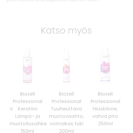
Katso myös
Biozell
Biozell
Biozell
al
Professional
Professional
Professional
P
erumi
Keratiini
Tuuheuttava
Hiuskiinne,
Ar
Lämpö- ja
muotovaahto,
vahva pito
muotoilusuihke
voimakas tuki
250ml
150ml
200ml