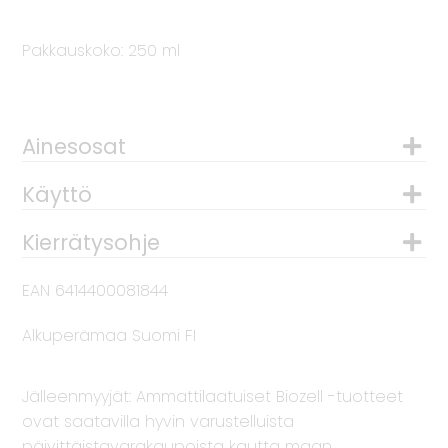
Pakkauskoko: 250 ml
Ainesosat
Käyttö
Kierrätysohje
EAN 6414400081844
Alkuperämaa Suomi FI
Jälleenmyyjät: Ammattilaatuiset Biozell -tuotteet
ovat saatavilla hyvin varustelluista
päivittäistavarakaupoista kautta maan.