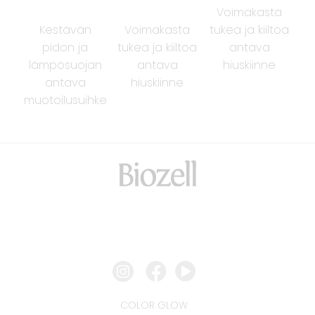
Voimakasta
Kestävän
Voimakasta
tukea ja kiiltoa
pidon ja
tukea ja kiiltoa
antava
lämpösuojan
antava
hiuskiinne
antava
hiuskiinne
muotoilusuihke
COLOR GLOW