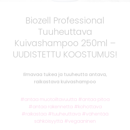
Biozell Professional
Tuuheuttava
Kuivashampoo 250ml –
UUDISTETTU KOOSTUMUS!
Ilmavaa tukea ja tuuheutta antava,
raikastava kuivashampoo
antaa muotoiltavuutta
antaa pitoa
antaa rakennetta
kohottava
raikastaa
tuuheuttava
vähentää
sähköisyyttä
vegaaninen