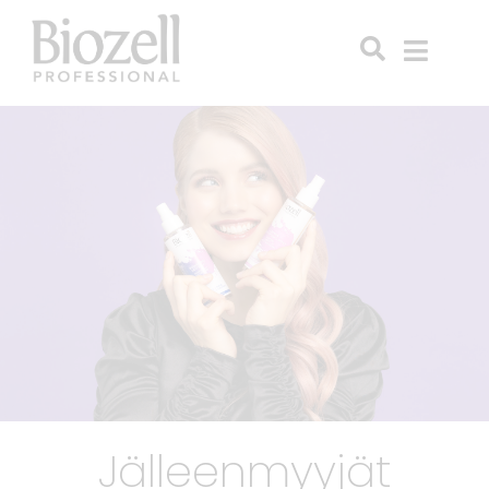
Jälleenmyyjät