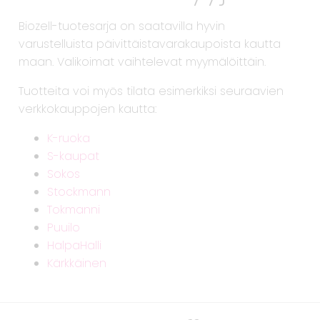
Biozell-tuotesarja on saatavilla hyvin
varustelluista päivittäistavarakaupoista kautta
maan. Valikoimat vaihtelevat myymälöittäin.
Tuotteita voi myös tilata esimerkiksi seuraavien
verkkokauppojen kautta:
K-ruoka
S-kaupat
Sokos
Stockmann
Tokmanni
Puuilo
HalpaHalli
Kärkkäinen