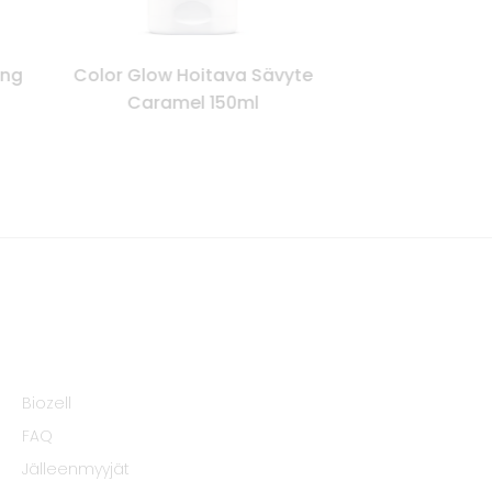
ing
Color Glow Hoitava Sävyte
Color Glow Ho
Caramel 150ml
Silver
Biozell
FAQ
Jälleenmyyjät