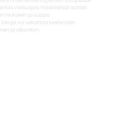
sävyn intensiivisenä pitkään. Katajauute
antaa värisuojaa, niasiiniamidi auttaa
n hiukseen ja suojaa
 Sävyjä voi sekoittaa keskenään.
en ja silikoniton
.