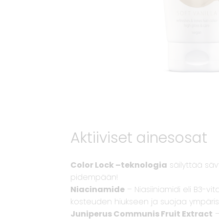
Aktiiviset ainesosat
Color Lock –teknologia
säilyttää säv
pidempään!
Niacinamide
– Niasiiniamidi eli B3-vi
kosteuden hiukseen ja suojaa ympäris
Juniperus Communis Fruit Extract
–