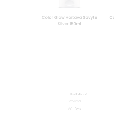
Hoitava Sävyte
Color Glow Hoitava Sävyte
Co
el 150ml
Silver 150ml
Inspiraatio
Sävytys
Värjäys