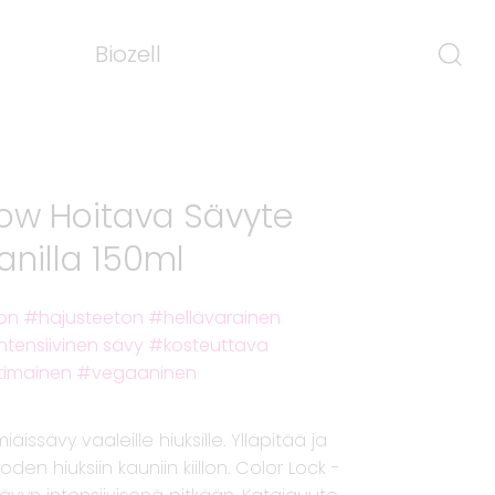
Biozell
low Hoitava Sävyte
anilla 150ml
on
hajusteeton
hellävarainen
intensiivinen sävy
kosteuttava
timainen
vegaaninen
äissävy vaaleille hiuksille. Ylläpitää ja
den hiuksiin kauniin kiillon. Color Lock -