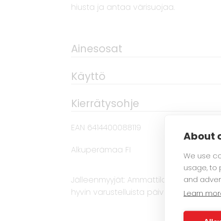
hiusta ja antaa värisuojaa.
Ainesosat
Käyttö
Kierrätysohje
EAN 6414400088119
About c
Alkuperämaa FI
We use co
usage, to
and adver
Jälleenmyyjät: Ammattilaatuiset Biozell
hyvin varustelluista päivittäistavarak
Learn mor