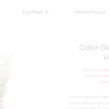
Tuotteet
Vastuullisuus
Color G
V
ammoniakit
hoitava
ko
Vaalea, neutraali helmi
syventää hiusväriä tuo