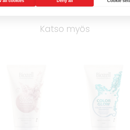
 all cookies
Deny all
Cookie set
Katso myös