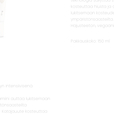
teknologia säilyttää 
kosteuttaa hiusta ja 
lukitsemaan kosteude
ympäristönsaasteilta.
Hajusteeton,
vegaanin
Pakkauskoko: 150 ml
yn intensiivisenä
tamiini auttaa lukitsemaan
tönsaasteilta
 Katajauute kosteuttaa