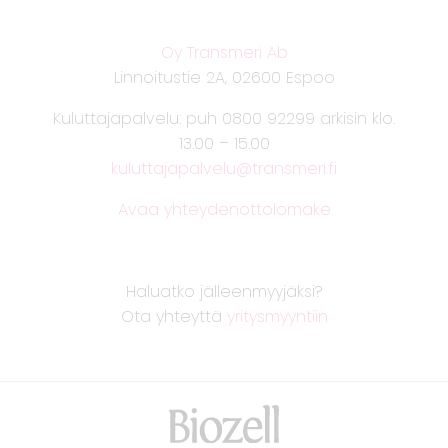
Oy Transmeri Ab
Linnoitustie 2A, 02600 Espoo
Kuluttajapalvelu: puh 0800 92299 arkisin klo.
13.00 – 15.00
kuluttajapalvelu@transmeri.fi
Avaa yhteydenottolomake
Haluatko jälleenmyyjäksi?
Ota yhteyttä
yritysmyyntiin