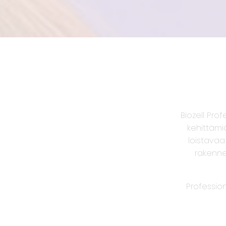
Biozell Pro
kehittämiä
loistavaa
rakenne
Profession