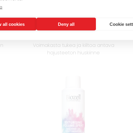
e
 all cookies
Deny all
Cookie set
mpö-
Biozell Professional Hajusteeton
hiuskiinne 250ml vahva pito
an
Voimakasta tukea ja kiiltoa antava
hajusteeton hiuskiinne