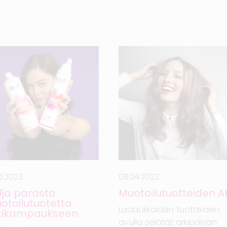
05.2023
08.04.2022
ljä parasta
Muotoilutuotteiden 
otoilutuotetta
Laadukkaiden tuotteiden
kikampaukseen
avulla selätät arkipäivän