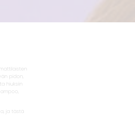
mattilaisten
yvän pidon,
a hiuksiin
shampoo,
a, ja tästä