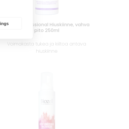
tings
Biozell Professional Hiuskiinne, vahva
pito 250ml
Voimakasta tukea ja kiiltoa antava
hiuskiinne