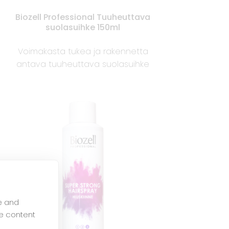
Biozell Professional Tuuheuttava
suolasuihke 150ml
Voimakasta tukea ja rakennetta
antava tuuheuttava suolasuihke
e and
e content