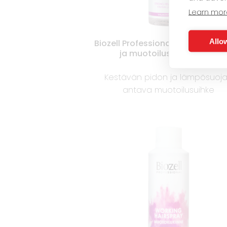
Learn mor
Allow
Biozell Professional Keratiini Lä
ja muotoilusuihke 150ml
Kestävän pidon ja lämpösuoj
antava muotoilusuihke