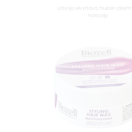
Latvoja elvyttävä, hiuksiin jätet
hoitoöljy