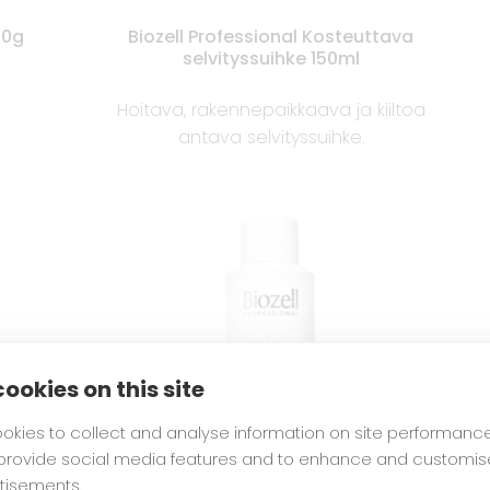
00g
Biozell Professional Kosteuttava
selvityssuihke 150ml
Hoitava, rakennepaikkaava ja kiiltoa
antava selvityssuihke.
ookies on this site
okies to collect and analyse information on site performanc
 provide social media features and to enhance and customis
tisements.