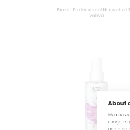
Biozell Professional Hiusvaha 1
vahva
About c
We use co
usage, to
and adver