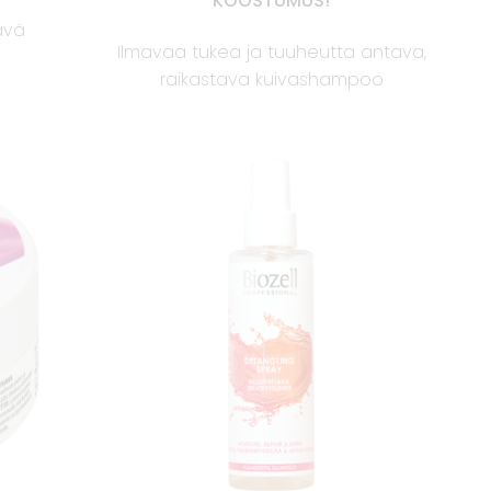
KOOSTUMUS!
tävä
Ilmavaa tukea ja tuuheutta antava,
raikastava kuivashampoo