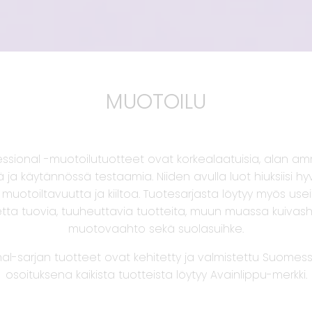
MUOTOILU
fessional -muotoilutuotteet ovat korkealaatuisia, alan am
 ja käytännössä testaamia. Niiden avulla luot hiuksiisi h
 muotoiltavuutta ja kiiltoa. Tuotesarjasta löytyy myös useit
tta tuovia, tuuheuttavia tuotteita, muun muassa kuiva
muotovaahto sekä suolasuihke.
al-sarjan tuotteet ovat kehitetty ja valmistettu Suomess
osoituksena kaikista tuotteista löytyy Avainlippu-merkki.