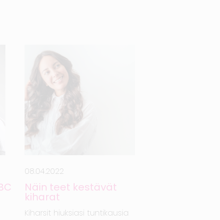
08.04.2022
ABC
Näin teet kestävät
kiharat
Kiharsit hiuksiasi tuntikausia