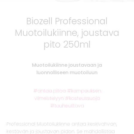
Biozell Professional
Muotoilukiinne, joustava
pito 250ml
Muotoilukiinne joustavaan ja
luonnolliseen muotoiluun
antaa pitoa
kampauksen
viimeistelyyn
kosteussuoja
tuuheuttava
Professional Muotoilukiinne antaa keskivahvan,
kestävän ja joustavan pidon. Se mahdollistaa