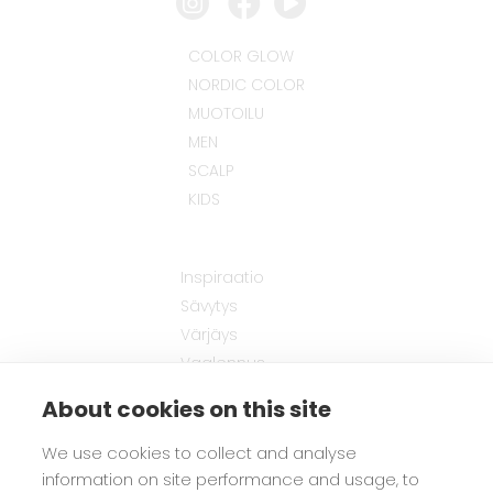
COLOR GLOW
NORDIC COLOR
MUOTOILU
MEN
SCALP
KIDS
Inspiraatio
Sävytys
Värjäys
Vaalennus
Hiusten muotoilu
About cookies on this site
Hiusten hoito
Miesten tuotteet
We use cookies to collect and analyse
Lasten tuotteet
information on site performance and usage, to