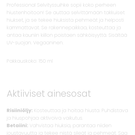
Professional Selvityssuihke sopii koko perheen
hiustenhoitoon! Se auttaa selvittämään takkuiset
hiukset, ja se tekee hiuksista pehmeät ja helposti
kammattavat. Se rakennepaikkaa, kosteuttaa ja
antaa kauniin kiillon poistaen sähköisyyttä. Sisältää
UV-suojan. Vegaaninen.
Pakkauskoko: 150 ml
Aktiiviset ainesosat
Risiiniöljy:
Kosteuttaa ja hoitaa hiusta. Puhdistava
ja hiuspohjaa aktivoiva vaikutus.
Betaiini:
Vahvistaa hiuksia, parantaa niiden
joustavuutta ja tekee niistä sileät ja pehmeät. Saa