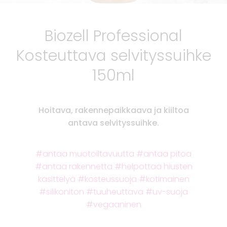
Biozell Professional
Kosteuttava selvityssuihke
150ml
Hoitava, rakennepaikkaava ja kiiltoa
antava selvityssuihke.
antaa muotoiltavuutta
antaa pitoa
antaa rakennetta
helpottaa hiusten
käsittelyä
kosteussuoja
kotimainen
silikoniton
tuuheuttava
uv-suoja
vegaaninen