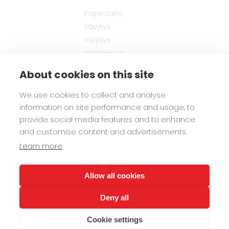
Inspiraatio
Sävytys
Värjäys
Vaalennus
Hiusten muotoilu
About cookies on this site
Hiusten hoito
Miesten tuotteet
We use cookies to collect and analyse
Lasten tuotteet
information on site performance and usage, to
provide social media features and to enhance
and customise content and advertisements.
Biozell
Learn more
FAQ
Jälleenmyyjät
Allow all cookies
Ota yhteyttä
Kierrätys
Deny all
Kirjaudu sisään
Cookie settings