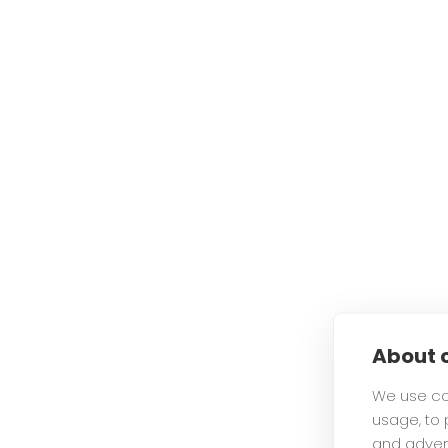
kuoriva
(1)
poistaa sähköisyyttä
(2)
raikastaa
(4)
rauhoittava
(5)
silikoniton
(9)
suojaa lämpökäsittelyltä
(1)
syväpuhdistava
(2)
tasapainottava
(2)
tummille hiuksille
(2)
tuuheuttava
(12)
uv-suoja
(10)
vaaleille hiuksille
(1)
vähentää sähköisyyttä
(2)
vegaaninen
(37)
About c
We use co
usage, to
and adver