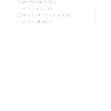
ammoniakiton
(18)
Hoitoaineet
antaa kiiltoa
(6)
antaa muotoiltavuutta
(6)
antaa pitoa
(17)
antaa rakennetta
(9)
antaa tukea
(1)
hajusteeton
(17)
hellävarainen
(23)
helpottaa hiusten käsittelyä
(3)
hoitaa
(1)
hoitava
(20)
intensiivinen sävy
(18)
kampauksen viimeistelyyn
(8)
kohottava
(4)
kosteussuoja
(13)
kosteuttava
(22)
kotimainen
(37)