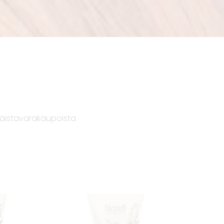
ttäistavarakaupoista