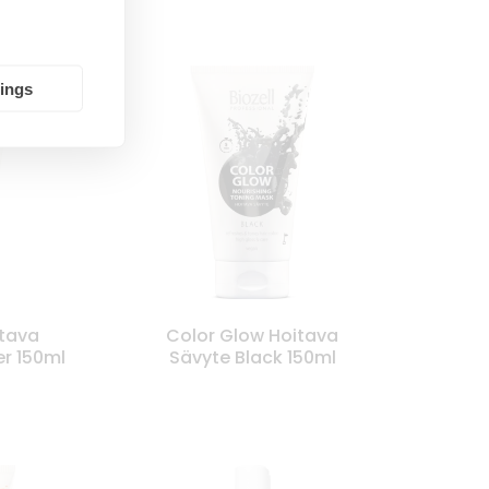
tings
itava
Color Glow Hoitava
er 150ml
Sävyte Black 150ml