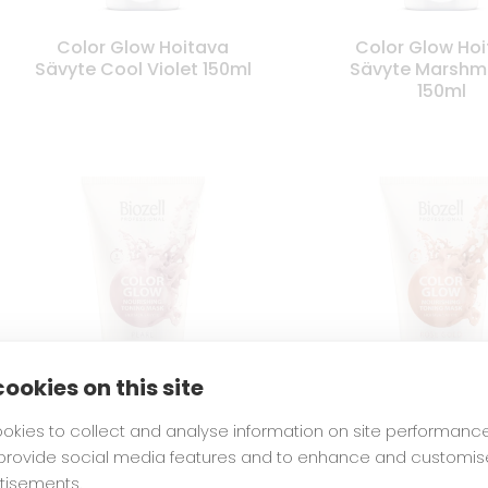
Color Glow Hoitava
Color Glow Ho
Sävyte Cool Violet 150ml
Sävyte Marshm
150ml
ookies on this site
okies to collect and analyse information on site performanc
Color Glow Hoitava
Color Glow Ho
 provide social media features and to enhance and customis
Sävyte Pearl 150ml
Sävyte Rose Gol
tisements.