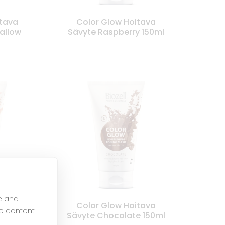
itava
Color Glow Hoitava
allow
Sävyte Raspberry 150ml
e and
itava
Color Glow Hoitava
e content
d 150ml
Sävyte Chocolate 150ml