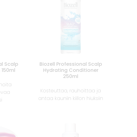
al Scalp
Biozell Professional Scalp
 150ml
Hydrating Conditioner
250ml
hoita
Kosteuttaa, rauhoittaa ja
sevaa
antaa kauniin kiillon hiuksiin
i