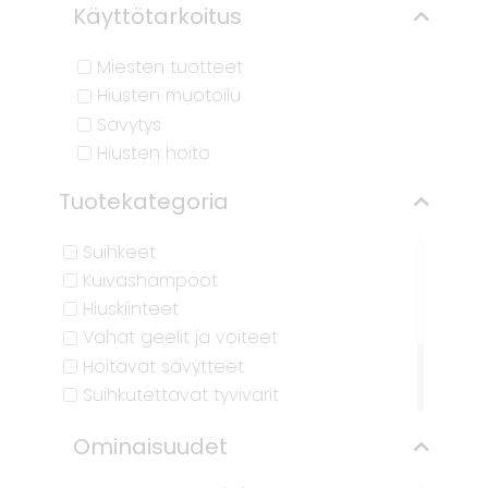
Käyttötarkoitus
Miesten tuotteet
Hiusten muotoilu
Sävytys
Hiusten hoito
Tuotekategoria
Suihkeet
Kuivashampoot
Hiuskiinteet
Vahat geelit ja voiteet
Hoitavat sävytteet
Suihkutettavat tyvivärit
Sävyttävät shampoot
Ominaisuudet
Hoitotuotteet
Shampoot