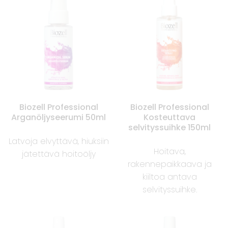
Biozell Professional
Biozell Professional
Arganöljyseerumi 50ml
Kosteuttava
selvityssuihke 150ml
Latvoja elvyttävä, hiuksiin
Hoitava,
jätettävä hoitoöljy
rakennepaikkaava ja
kiiltoa antava
selvityssuihke.