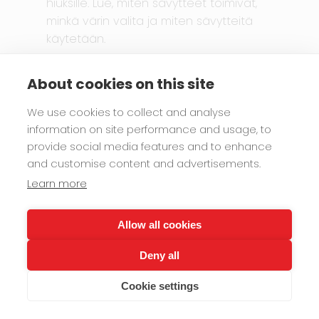
hiuksille. Lue, miten sävytteet toimivat,
minkä värin valita ja miten sävytteitä
käytetään.
Color Glow
hiusvärin ylläpito
About cookies on this site
kotimainen
sävyte
sävyttäminen
suoraväri
vegaaninen
We use cookies to collect and analyse
information on site performance and usage, to
provide social media features and to enhance
and customise content and advertisements.
Learn more
Allow all cookies
Deny all
Cookie settings