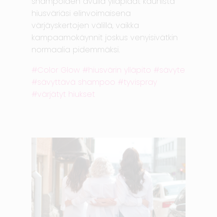
shampoiden avulla ylläpidät kaunista
hiusväriäsi elinvoimaisena
värjäyskertojen välillä, vaikka
kampaamokäynnit joskus venyisivätkin
normaalia pidemmäksi.
Color Glow
hiusvärin ylläpito
sävyte
sävyttävä shampoo
tyvispray
värjätyt hiukset