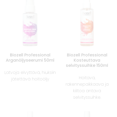
Biozell Professional
Biozell Professional
Arganöljyseerumi 50ml
Kosteuttava
selvityssuihke 150ml
Latvoja elvyttävä, hiuksiin
Hoitava,
jätettävä hoitoöljy
rakennepaikkaava ja
kiiltoa antava
selvityssuihke.