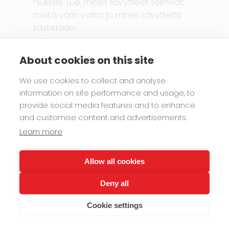
hiuksille. Lue, miten sävytteet toimivat,
minkä värin valita ja miten sävytteitä
käytetään.
Color Glow
hiusvärin ylläpito
About cookies on this site
kotimainen
sävyte
sävyttäminen
suoraväri
vegaaninen
We use cookies to collect and analyse
information on site performance and usage, to
provide social media features and to enhance
and customise content and advertisements.
Learn more
Allow all cookies
Deny all
Cookie settings