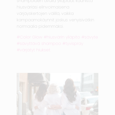
shampoiden avulla ylläpidät kaunista
hiusväriäsi elinvoimaisena
värjäyskertojen välillä, vaikka
kampaamokäynnit joskus venyisivätkin
normaalia pidemmäksi.
Color Glow
hiusvärin ylläpito
sävyte
sävyttävä shampoo
tyvispray
värjätyt hiukset