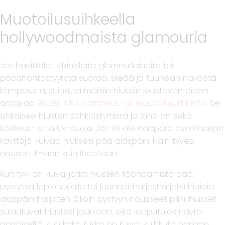
Muotoilusuihkeella
hollywoodmaista glamouria
Jos havittelet silkinsileitä glamourlaineita tai
pocahontastyylistä suoraa, sileää ja tuuhean näköistä
kampausta, suihkuta märkiin hiuksiin joustavan pidon
antavaa
Biozell AINA Kampaus- ja muotoilusuihketta
. Se
ehkäisee hiusten sähköistymistä ja siinä on sekä
kosteus- että UV-suoja. Jos et ole näppärä pyöröharjan
käyttäjä, kuivaa hiuksesi pää alaspäin. Näin tyvesi
nousee ilmaan kuin itsestään.
Kun tyvi on kuiva, jatka hiusten föönaamista pää
pystyssä lapioharjalla tai luonnonharjasharjalla hiuksia
alaspäin harjaten. Silloin pystyyn nousseet pikkuhiukset
sulautuvat hiustesi joukkoon, eikä lopputulos näytä
pörröiseltä. Kun koko tukka on kuiva, suihkuta harjaan