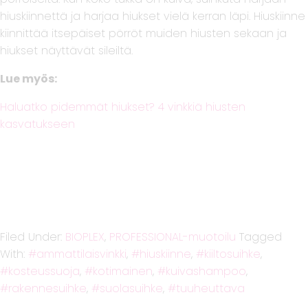
hiuskiinnettä ja harjaa hiukset vielä kerran läpi. Hiuskiinne
kiinnittää itsepäiset pörröt muiden hiusten sekaan ja
hiukset näyttävät sileiltä.
Lue myös:
Haluatko pidemmät hiukset? 4 vinkkiä hiusten
kasvatukseen
Filed Under:
BIOPLEX
,
PROFESSIONAL-muotoilu
Tagged
With:
ammattilaisvinkki
,
hiuskiinne
,
kiiltosuihke
,
kosteussuoja
,
kotimainen
,
kuivashampoo
,
rakennesuihke
,
suolasuihke
,
tuuheuttava