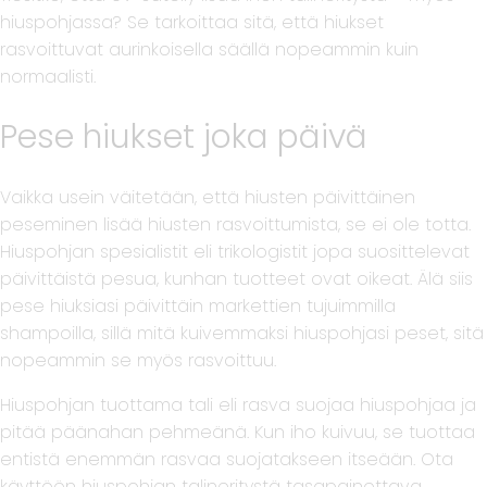
hiuspohjassa? Se tarkoittaa sitä, että hiukset
rasvoittuvat aurinkoisella säällä nopeammin kuin
normaalisti.
Pese hiukset joka päivä
Vaikka usein väitetään, että hiusten päivittäinen
peseminen lisää hiusten rasvoittumista, se ei ole totta.
Hiuspohjan spesialistit eli trikologistit jopa suosittelevat
päivittäistä pesua, kunhan tuotteet ovat oikeat. Älä siis
pese hiuksiasi päivittäin markettien tujuimmilla
shampoilla, sillä mitä kuivemmaksi hiuspohjasi peset, sitä
nopeammin se myös rasvoittuu.
Hiuspohjan tuottama tali eli rasva suojaa hiuspohjaa ja
pitää päänahan pehmeänä. Kun iho kuivuu, se tuottaa
entistä enemmän rasvaa suojatakseen itseään. Ota
käyttöön hiuspohjan talineritystä tasapainottava