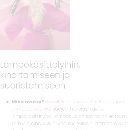
Lämpökäsittelyihin,
kihartamiseen ja
suoristamiseen:
Mikä avuksi?
Biozell Professional Keratiini lämpö-
ja muotoilusuihke
suojaa hiuksiasi kaikilta
lämpökäsittelyiltä. Lämpösuojan käyttö on erittäin
tärkeää aina, kun hiusta käsitellään lämmön avulla.