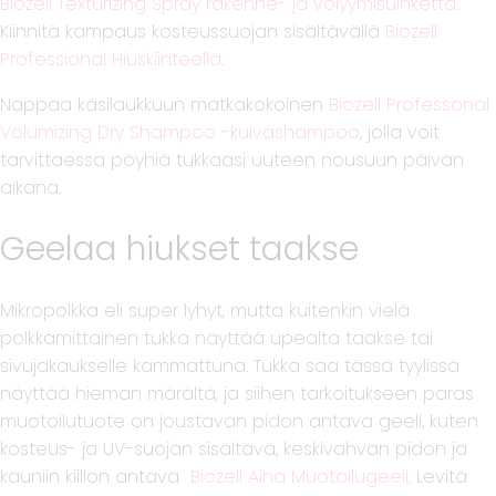
Biozell Texturizing Spray rakenne- ja volyymisuihketta
.
Kiinnitä kampaus kosteussuojan sisältävällä
Biozell
Professional Hiuskiinteellä
.
Nappaa käsilaukkuun matkakokoinen
Biozell Professonal
Volumizing Dry Shampoo -kuivashampoo
, jolla voit
tarvittaessa pöyhiä tukkaasi uuteen nousuun päivän
aikana.
Geelaa hiukset taakse
Mikropolkka eli super lyhyt, mutta kuitenkin vielä
polkkamittainen tukka näyttää upealta taakse tai
sivujakaukselle kammattuna. Tukka saa tässä tyylissä
näyttää hieman märältä, ja siihen tarkoitukseen paras
muotoilutuote on joustavan pidon antava geeli, kuten
kosteus- ja UV-suojan sisältävä, keskivahvan pidon ja
kauniin kiillon antava
Biozell Aina Muotoilugeeli
. Levitä