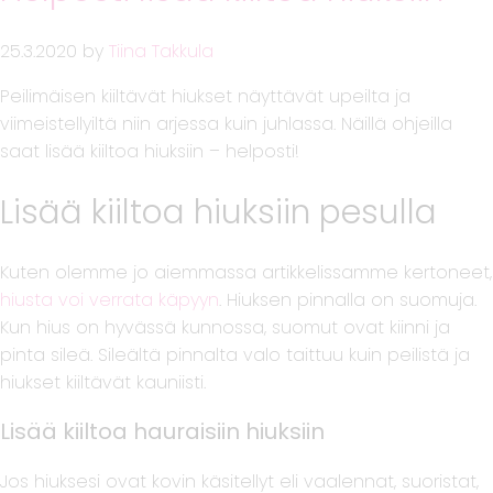
25.3.2020
by
Tiina Takkula
Peilimäisen kiiltävät hiukset näyttävät upeilta ja
viimeistellyiltä niin arjessa kuin juhlassa. Näillä ohjeilla
saat lisää kiiltoa hiuksiin – helposti!
Lisää kiiltoa hiuksiin pesulla
Kuten olemme jo aiemmassa artikkelissamme kertoneet,
hiusta voi verrata käpyyn
. Hiuksen pinnalla on suomuja.
Kun hius on hyvässä kunnossa, suomut ovat kiinni ja
pinta sileä. Sileältä pinnalta valo taittuu kuin peilistä ja
hiukset kiiltävät kauniisti.
Lisää kiiltoa hauraisiin hiuksiin
Jos hiuksesi ovat kovin käsitellyt eli vaalennat, suoristat,