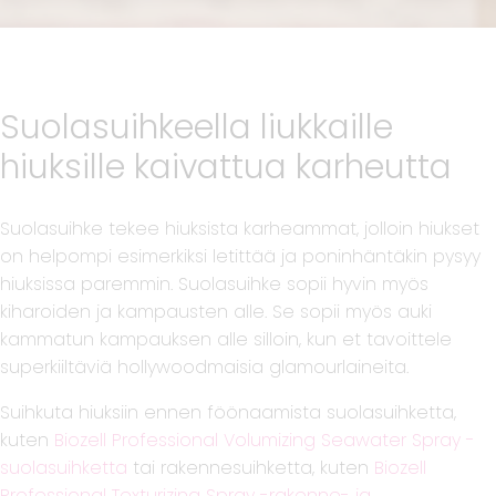
Suolasuihkeella liukkaille
hiuksille kaivattua karheutta
Suolasuihke tekee hiuksista karheammat, jolloin hiukset
on helpompi esimerkiksi letittää ja poninhäntäkin pysyy
hiuksissa paremmin. Suolasuihke sopii hyvin myös
kiharoiden ja kampausten alle. Se sopii myös auki
kammatun kampauksen alle silloin, kun et tavoittele
superkiiltäviä hollywoodmaisia glamourlaineita.
Suihkuta hiuksiin ennen föönaamista suolasuihketta,
kuten
Biozell Professional Volumizing Seawater Spray -
suolasuihketta
tai rakennesuihketta, kuten
Biozell
Professional Texturizing Spray -rakenne- ja