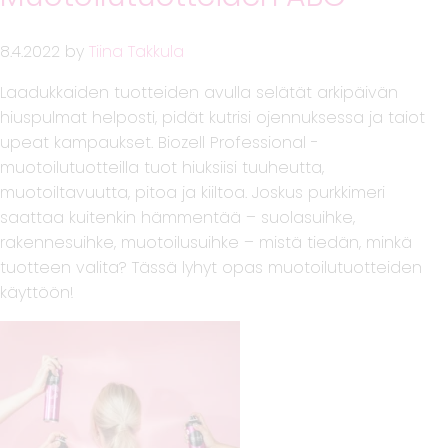
8.4.2022
by
Tiina Takkula
Laadukkaiden tuotteiden avulla selätät arkipäivän
hiuspulmat helposti, pidät kutrisi ojennuksessa ja taiot
upeat kampaukset. Biozell Professional -
muotoilutuotteilla tuot hiuksiisi tuuheutta,
muotoiltavuutta, pitoa ja kiiltoa. Joskus purkkimeri
saattaa kuitenkin hämmentää – suolasuihke,
rakennesuihke, muotoilusuihke – mistä tiedän, minkä
tuotteen valita? Tässä lyhyt opas muotoilutuotteiden
käyttöön!