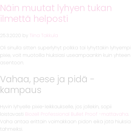
Näin muutat lyhyen tukan
ilmettä helposti
25.3.2020
by
Tiina Takkula
Oli sinulla sitten superlyhyt polkka tai lyhyttäkin lyhyempi
pixie, voit muotoilla hiuksiasi useampaankin kuin yhteen
asentoon.
Vahaa, pese ja pidä -
kampaus
Hyvin lyhyelle pixie-leikkaukselle, jos jollekin, sopii
loistavasti
Biozell Professional Bullet Proof -mattavaha
.
Vaha antaa erittäin voimakkaan pidon eikä jätä hiuksia
tahmeiksi.