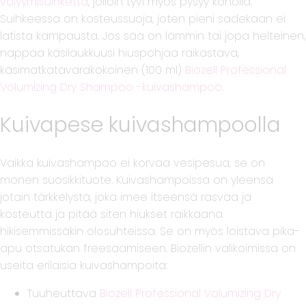
volyymisuihketta
, jolloin tyvi myös pysyy koholla.
Suihkeessa on kosteussuoja, joten pieni sadekaan ei
latista kampausta. Jos sää on lämmin tai jopa helteinen,
nappaa käsilaukkuusi hiuspohjaa raikastava,
käsimatkatavarakokoinen (100 ml)
Biozell Professional
Volumizing Dry Shampoo -kuivashampoo
.
Kuivapese kuivashampoolla
Vaikka kuivashampoo ei korvaa vesipesua, se on
monen suosikkituote. Kuivashampoissa on yleensä
jotain tärkkelystä, joka imee itseensä rasvaa ja
kosteutta ja pitää siten hiukset raikkaana
hikisemmissäkin olosuhteissa. Se on myös loistava pika-
apu otsatukan freesaamiseen. Biozellin valikoimissa on
useita erilaisia kuivashampoita:
Tuuheuttava
Biozell Professional Volumizing Dry