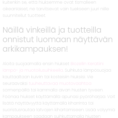
kuitenkin se, että hiuksemme ovat tismalleen
oikeanlaiset, ne tarvitsevat vain tuekseen juuri niille
suunnitellut tuotteet.
Näillä vinkeillä ja tuotteilla
onnistut luomaan näyttävän
arkikampauksen!
Aloita suojaamalla ensin hiukset
Biozellin Keratiini
lämpö- ja muotoilusuihkeella
. Suihkuta lämpösuojaa
kauttaaltaan kuiviin tai kosteisiin hiuksiisi. Vie
seuraavaksi
tuuheuttavaa muotovaahtoa
sormenpäillä tai kammalla aivan hiusten tyveen.
Föönaa hiukset käyttämällä apunasi pyöröharjaa. Voit
lisätä näyttävyyttä käyttämällä kiharrinta tai
suoristusrautaa latvojen kihartamiseen. Lisää volyymiä
kampaukseen saadaan suihkuttamalla hiusten