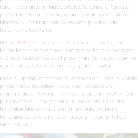
rakennetta antavia hiustuotteita. Rakenne ei tarkoita
pelkästään lisää massaa, vaan myös lisäpitoa. Aloita
hiusten tuuheuttaminen jo pesusta ja vältä liian
hoitavia hoitoaineita.
Uudet
BIOPLEX-hoitotuotteet
tekevät hiuksista jopa
kolme kertaa vahvemmat. Tämä ei tarkoita ainoastaan
sitä, että hiukset kestävät paremmin käsittelyä, vaan ne
myös näyttävät vahvemmilta ja paksummilta.
Pese hiuspohja shampoolla. Vaahdota hiukset, huuhtele
ja vaahdota uudelleen. Kaksi vaahdotusta on
ammattilaisten kikka, jolla hiukset saadaan näyttämään
ja tuntumaan runsaammilta ja ilmavammilta. Levitä
hoitoaine hiusten pituuksiin ja latvoihin. Älä levitä
hoitoainetta tyveen, sillä se latistaa hiuksia ja tekee
niistä raskaat.