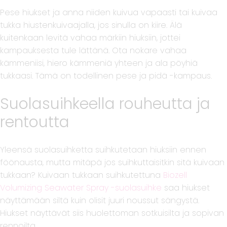
Pese hiukset ja anna niiden kuivua vapaasti tai kuivaa
tukka hiustenkuivaajalla, jos sinulla on kiire. Älä
kuitenkaan levitä vahaa märkiin hiuksiin, jottei
kampauksesta tule lättänä. Ota nokare vahaa
kämmeniisi, hiero kämmeniä yhteen ja ala pöyhiä
tukkaasi. Tämä on todellinen pese ja pidä -kampaus.
Suolasuihkeella rouheutta ja
rentoutta
Yleensä suolasuihketta suihkutetaan hiuksiin ennen
föönausta, mutta mitäpä jos suihkuttaisitkin sitä kuivaan
tukkaan? Kuivaan tukkaan suihkutettuna
Biozell
Volumizing Seawater Spray -suolasuihke
saa hiukset
näyttämään siltä kuin olisit juuri noussut sängystä.
Hiukset näyttävät siis huolettoman sotkuisilta ja sopivan
rennoilta.