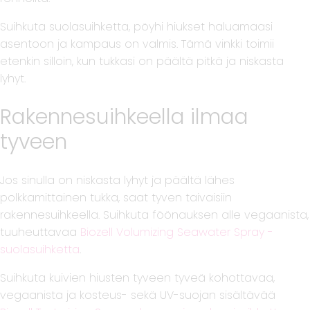
Suihkuta suolasuihketta, pöyhi hiukset haluamaasi
asentoon ja kampaus on valmis. Tämä vinkki toimii
etenkin silloin, kun tukkasi on päältä pitkä ja niskasta
lyhyt.
Rakennesuihkeella ilmaa
tyveen
Jos sinulla on niskasta lyhyt ja päältä lähes
polkkamittainen tukka, saat tyven taivaisiin
rakennesuihkeella. Suihkuta föönauksen alle vegaanista,
tuuheuttavaa
Biozell Volumizing Seawater Spray -
suolasuihketta
.
Suihkuta kuivien hiusten tyveen tyveä kohottavaa,
vegaanista ja kosteus- sekä UV-suojan sisältävää