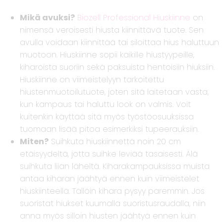
Mikä avuksi?
Biozell Professional Hiuskiinne
on
nimensä veroisesti hiusta kiinnittävä tuote. Sen
avulla voidaan kiinnittää tai siloittaa hius haluttuun
muotoon. Hiuskiinne sopii kaikille hiustyypeille,
kiharoista suoriin sekä paksuista hentoisiin hiuksiin.
Hiuskiinne on viimeistelyyn tarkoitettu
hiustenmuotoilutuote, joten sitä laitetaan vasta,
kun kampaus tai haluttu look on valmis. Voit
kuitenkin käyttää sitä myös työstöosuuksissa
tuomaan lisää pitoa esimerkiksi tupeerauksiin.
Miten?
Suihkuta hiuskiinnettä noin 20 cm
etäisyydeltä, jotta suihke leviää tasaisesti. Älä
suihkuta liian läheltä. Kiharakampauksissa muista
antaa kiharan jäähtyä ennen kuin viimeistelet
hiuskiinteellä. Tällöin kihara pysyy paremmin. Jos
suoristat hiukset kuumalla suoristusraudalla, niin
anna myös silloin hiusten jäähtyä ennen kuin