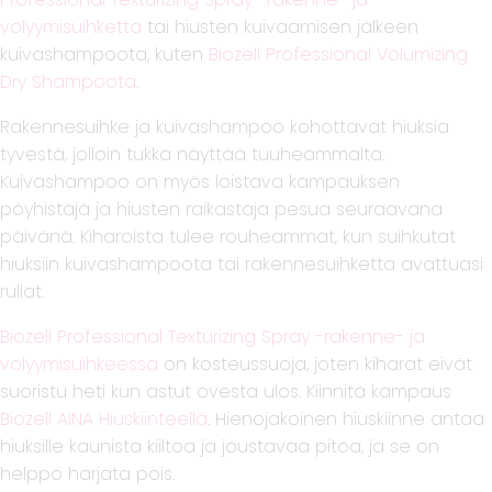
volyymisuihketta
tai hiusten kuivaamisen jälkeen
kuivashampoota, kuten
Biozell Professional Volumizing
Dry Shampoota
.
Rakennesuihke ja kuivashampoo kohottavat hiuksia
tyvestä, jolloin tukka näyttää tuuheammalta.
Kuivashampoo on myös loistava kampauksen
pöyhistäjä ja hiusten raikastaja pesua seuraavana
päivänä. Kiharoista tulee rouheammat, kun suihkutat
hiuksiin kuivashampoota tai rakennesuihketta avattuasi
rullat.
Biozell Professional Texturizing Spray -rakenne- ja
volyymisuihkeessa
on kosteussuoja, joten kiharat eivät
suoristu heti kun astut ovesta ulos. Kiinnitä kampaus
Biozell AINA Hiuskiinteellä
. Hienojakoinen hiuskiinne antaa
hiuksille kaunista kiiltoa ja joustavaa pitoa, ja se on
helppo harjata pois.