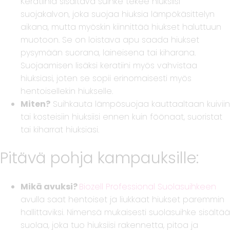
Keratiinia sisältävä suihke tekee hiuksiisi
suojakalvon, joka suojaa hiuksia lämpökäsittelyn
aikana, mutta myöskin kiinnittää hiukset haluttuun
muotoon. Se on loistava apu saada hiukset
pysymään suorana, laineisena tai kiharana.
Suojaamisen lisäksi keratiini myös vahvistaa
hiuksiasi, joten se sopii erinomaisesti myös
hentoisellekin hiukselle.
Miten?
Suihkauta lämpösuojaa kauttaaltaan kuiviin
tai kosteisiin hiuksiisi ennen kuin föönaat, suoristat
tai kiharrat hiuksiasi.
Pitävä pohja kampauksille:
Mikä avuksi?
Biozell Professional Suolasuihkeen
avulla saat hentoiset ja liukkaat hiukset paremmin
hallittaviksi. Nimensä mukaisesti suolasuihke sisältää
suolaa, joka tuo hiuksiisi rakennetta, pitoa ja