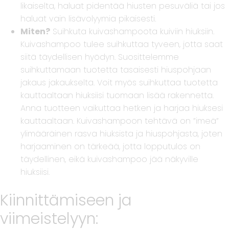
likaiselta, haluat pidentää hiusten pesuväliä tai jos
haluat vain lisävolyymia pikaisesti.
Miten?
Suihkuta kuivashampoota kuiviin hiuksiin.
Kuivashampoo tulee suihkuttaa tyveen, jotta saat
siitä täydellisen hyödyn. Suosittelemme
suihkuttamaan tuotetta tasaisesti hiuspohjaan
jakaus jakaukselta. Voit myös suihkuttaa tuotetta
kauttaaltaan hiuksiisi tuomaan lisää rakennetta.
Anna tuotteen vaikuttaa hetken ja harjaa hiuksesi
kauttaaltaan. Kuivashampoon tehtävä on ”imeä”
ylimääräinen rasva hiuksista ja hiuspohjasta, joten
harjaaminen on tärkeää, jotta lopputulos on
täydellinen, eikä kuivashampoo jää näkyville
hiuksiisi.
Kiinnittämiseen ja
viimeistelyyn: