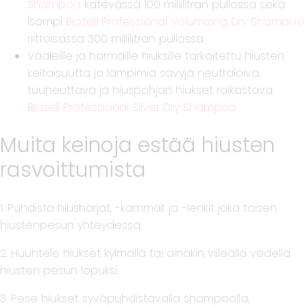
Shampoo
kätevässä 100 millilitran pullossa sekä
isompi
Biozell Professional Volumizing Dry Shampoo
riittoisassa 300 millilitran pullossa
Vaaleille ja harmaille hiuksille tarkoitettu hiusten
keltaisuutta ja lämpimiä sävyjä neutraloiva,
tuuheuttava ja hiuspohjan hiukset raikastava
Biozell Professional Silver Dry Shampoo
Muita keinoja estää hiusten
rasvoittumista
1. Puhdista hiusharjat, -kammat ja -lenkit joka toisen
hiustenpesun yhteydessä.
2. Huuhtele hiukset kylmällä tai ainakin viileällä vedellä
hiusten pesun lopuksi.
3. Pese hiukset syväpuhdistavalla shampoolla,