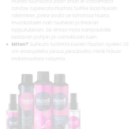
hiuksiisi tuuheutta, joten sinun ei välttämättä
tarvitse tupeerata hiustasi. Suihke lisää hiuksiin
rakenteen, jonka avulla se kohottaa hiusta,
muodostaen näin tuuhean ja ilmavan
lopputuloksen. Se antaa myös kampauksille
kestävän pohjan ja voimakkaan tuen.
Miten?
Suihkuta tuotetta kuivien hiusten tyveen 20
cm etäisyydeltä jakaus jakaukselta, mikäli haluat
maksimaalista volyymia.