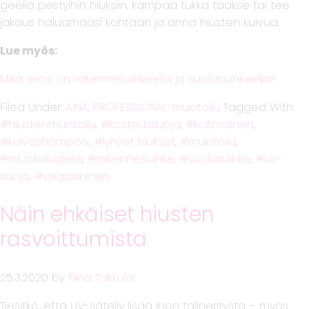
geeliä pestyihin hiuksiin, kampaa tukka taakse tai tee
jakaus haluamaasi kohtaan ja anna hiusten kuivua.
Lue myös:
Mitä eroa on rakennesuihkeella ja suolasuihkeella?
Filed Under:
AINA
,
PROFESSIONAL-muotoilu
Tagged With:
hiustenmuotoilu
,
kosteussuoja
,
kotimainen
,
kuivashampoo
,
lyhyet hiukset
,
muotoilu
,
muotoilugeeli
,
rakennesuihke
,
suolasuihke
,
uv-
suoja
,
vegaaninen
Näin ehkäiset hiusten
rasvoittumista
25.3.2020
by
Tiina Takkula
Tiesitkö, että UV-säteily lisää ihon talineritystä – myös