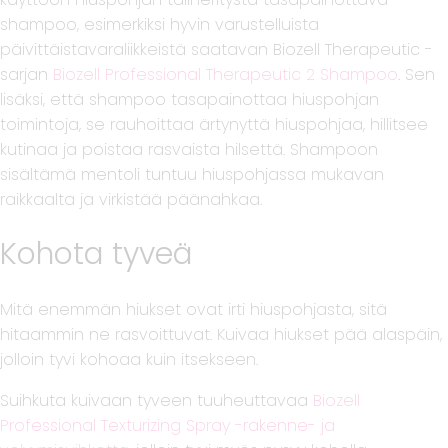
shampoo, esimerkiksi hyvin varustelluista
päivittäistavaraliikkeistä saatavan Biozell Therapeutic -
sarjan
Biozell Professional Therapeutic 2 Shampoo
. Sen
lisäksi, että shampoo tasapainottaa hiuspohjan
toimintoja, se rauhoittaa ärtynyttä hiuspohjaa, hillitsee
kutinaa ja poistaa rasvaista hilsettä. Shampoon
sisältämä mentoli tuntuu hiuspohjassa mukavan
raikkaalta ja virkistää päänahkaa.
Kohota tyveä
Mitä enemmän hiukset ovat irti hiuspohjasta, sitä
hitaammin ne rasvoittuvat. Kuivaa hiukset pää alaspäin,
jolloin tyvi kohoaa kuin itsekseen.
Suihkuta kuivaan tyveen tuuheuttavaa
Biozell
Professional Texturizing Spray -rakenne- ja