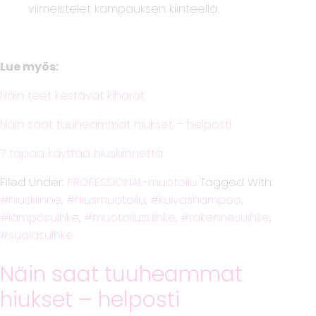
viimeistelet kampauksen kiinteellä.
Lue myös:
Näin teet kestävät kiharat
Näin saat tuuheammat hiukset – helposti
7 tapaa käyttää hiuskiinnettä
Filed Under:
PROFESSIONAL-muotoilu
Tagged With:
hiuskiinne
,
hiusmuotoilu
,
kuivashampoo
,
lämpösuihke
,
muotoilusuihke
,
rakennesuihke
,
suolasuihke
Näin saat tuuheammat
hiukset – helposti