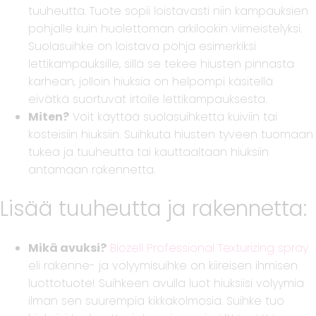
tuuheutta. Tuote sopii loistavasti niin kampauksien
pohjalle kuin huolettoman arkilookin viimeistelyksi.
Suolasuihke on loistava pohja esimerkiksi
lettikampauksille, sillä se tekee hiusten pinnasta
karhean, jolloin hiuksia on helpompi käsitellä
eivätkä suortuvat irtoile lettikampauksesta.
Miten?
Voit käyttää suolasuihketta kuiviin tai
kosteisiin hiuksiin. Suihkuta hiusten tyveen tuomaan
tukea ja tuuheutta tai kauttaaltaan hiuksiin
antamaan rakennetta.
Lisää tuuheutta ja rakennetta:
Mikä avuksi?
Biozell Professional Texturizing spray
eli rakenne- ja volyymisuihke on kiireisen ihmisen
luottotuote! Suihkeen avulla luot hiuksiisi volyymia
ilman sen suurempia kikkakolmosia. Suihke tuo