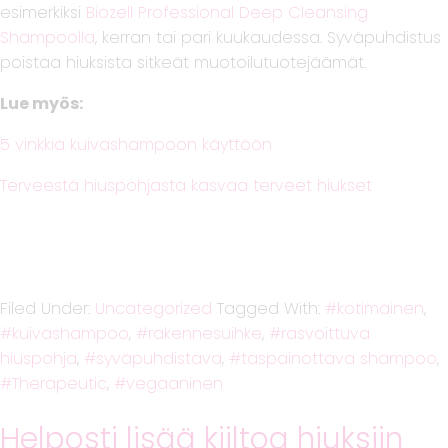
esimerkiksi
Biozell Professional Deep Cleansing
Shampoolla
, kerran tai pari kuukaudessa. Syväpuhdistus
poistaa hiuksista sitkeät muotoilutuotejäämät.
Lue myös:
5 vinkkiä kuivashampoon käyttöön
Terveestä hiuspohjasta kasvaa terveet hiukset
Filed Under:
Uncategorized
Tagged With:
kotimainen
,
kuivashampoo
,
rakennesuihke
,
rasvoittuva
hiuspohja
,
syväpuhdistava
,
taspainottava shampoo
,
Therapeutic
,
vegaaninen
Helposti lisää kiiltoa hiuksiin