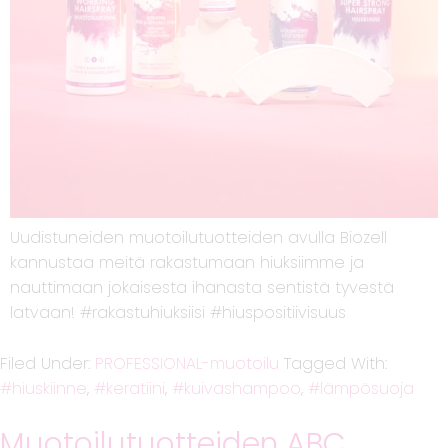
Uudistuneiden muotoilutuotteiden avulla Biozell
kannustaa meitä rakastumaan hiuksiimme ja
nauttimaan jokaisesta ihanasta sentistä tyvestä
latvaan! #rakastuhiuksiisi #hiuspositiivisuus
Filed Under:
PROFESSIONAL-muotoilu
Tagged With:
hiuskiinne
,
keratiini
,
kuivashampoo
,
lämpösuoja
Muotoilutuotteiden ABC