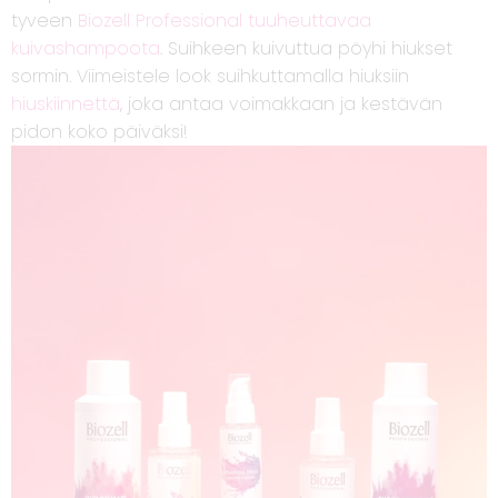
tyveen
Biozell Professional tuuheuttavaa
kuivashampoota
. Suihkeen kuivuttua pöyhi hiukset
sormin. Viimeistele look suihkuttamalla hiuksiin
hiuskiinnettä
, joka antaa voimakkaan ja kestävän
pidon koko päiväksi!