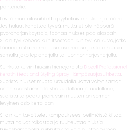
pantenolia.
Levitä muotoilusuihketta pyyhekuiviin hiuksiin ja föönaa.
Jos haluat kohottaa tyveä, mutta et ole näppärä
pyöröharjan käyttäjä, föönaa hiukset pää alaspäin.
Silloin tyvi kohoaa kuin itsestään. Kun tyvi on kuiva, jatka
föönaamista normaalissa asennossa ja silota hiuksia
samalla joko lapioharjalla tai luonnonharjasharjalla.
Suihkuta kuiviin hiuksiin hienojakoista
Biozell Professional
Keratin Heat and Styling Spray -lämpösuojasuihketta
.
Suorista hiukset muotoiluraudalla. Jotta vältyt saman
osion suoristamiselta yhä uudelleen ja uudelleen,
suorista tarpeeksi pieni, vain muutaman sormen
levyinen osio kerrallaan.
Silloin kun tavoittelet kampaukseesi peilimäistä kiiltoa,
mutta haluat raikastaa ja tuuheuttaa hiuksia
kuivashampoolla, suihkuta sitä vain hiusten tyveen