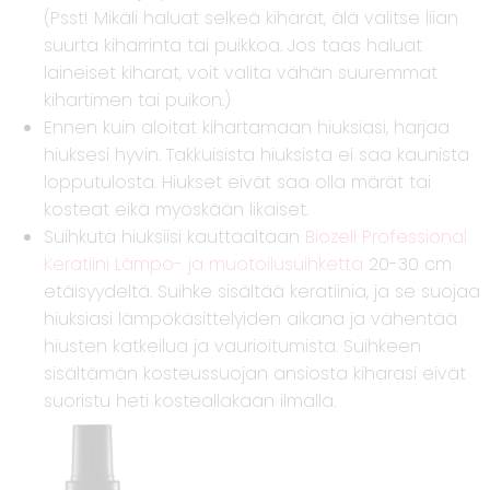
(Psst! Mikäli haluat selkeä kiharat, älä valitse liian
suurta kiharrinta tai puikkoa. Jos taas haluat
laineiset kiharat, voit valita vähän suuremmat
kihartimen tai puikon.)
Ennen kuin aloitat kihartamaan hiuksiasi, harjaa
hiuksesi hyvin. Takkuisista hiuksista ei saa kaunista
lopputulosta. Hiukset eivät saa olla märät tai
kosteat eikä myöskään likaiset.
Suihkuta hiuksiisi kauttaaltaan
Biozell Professional
Keratiini Lämpö- ja muotoilusuihketta
20-30 cm
etäisyydeltä. Suihke sisältää keratiinia, ja se suojaa
hiuksiasi lämpökäsittelyiden aikana ja vähentää
hiusten katkeilua ja vaurioitumista. Suihkeen
sisältämän kosteussuojan ansiosta kiharasi eivät
suoristu heti kosteallakaan ilmalla.