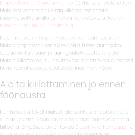
Bioplex Bonder Conditioner No 02
-hoitoaineella ja tee
hiuksillesi vähintään kerran viikossa tehohoito
rakennepaikkaavalla ja hiuksia vahvistavalla
Bioplex
Bonder Mask No 03 -naamiolla.
Kuten muissakin
Bioplex-tuotteissa,
naamiossa on
hiuksia ympäristön rasitustekijöiltä, kuten auringolta,
suojaavia tarapuu- ja auringonkukkauutteita sekä
hiuksia kiillottavaa, tuuheuttavaa ja silottavaa, runsaasti
hyviä rasvahappoja sisältävää inca inchi -öljyä.
Aloita kiillottaminen jo ennen
föönausta
Kun haluat kiiltävät hiukset, älä suihkuta muotoilun alle
suolasuihketta, vaan käytä sen sijaan joustavaa pitoa,
kiiltoa ja lämpösuojan antavaa
Biozell Aina Kampaus- ja
muotoilusuihketta.
Myös siinä on kosteuttavaa