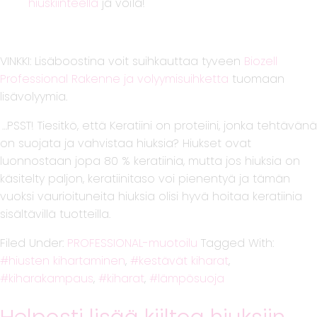
hiuskiinteellä
ja voíla!
VINKKI: Lisäboostina voit suihkauttaa tyveen
Biozell
Professional Rakenne ja volyymisuihketta
tuomaan
lisävolyymia.
…PSST! Tiesitkö, että Keratiini on proteiini, jonka tehtävänä
on suojata ja vahvistaa hiuksia? Hiukset ovat
luonnostaan jopa 80 % keratiinia, mutta jos hiuksia on
käsitelty paljon, keratiinitaso voi pienentyä ja tämän
vuoksi vaurioituneita hiuksia olisi hyvä hoitaa keratiinia
sisältävillä tuotteilla.
Filed Under:
PROFESSIONAL-muotoilu
Tagged With:
hiusten kihartaminen
,
kestävät kiharat
,
kiharakampaus
,
kiharat
,
lämpösuoja