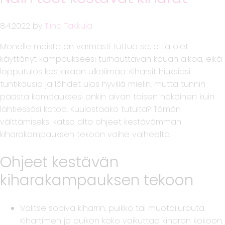
8.4.2022
by
Tiina Takkula
Monelle meistä on varmasti tuttua se, että olet
käyttänyt kampaukseesi turhauttavan kauan aikaa, eikä
lopputulos kestäkään ulkoilmaa. Kiharsit hiuksiasi
tuntikausia ja lähdet ulos hyvillä mielin, mutta tunnin
päästä kampauksesi onkin aivan toisen näköinen kuin
lähtiessäsi kotoa. Kuulostaako tutulta? Tämän
välttämiseksi katso alta ohjeet kestävämmän
kiharakampauksen tekoon vaihe vaiheelta.
Ohjeet kestävän
kiharakampauksen tekoon
Valitse sopiva kiharrin, puikko tai muotoilurauta.
Kihartimen ja puikon koko vaikuttaa kiharan kokoon.