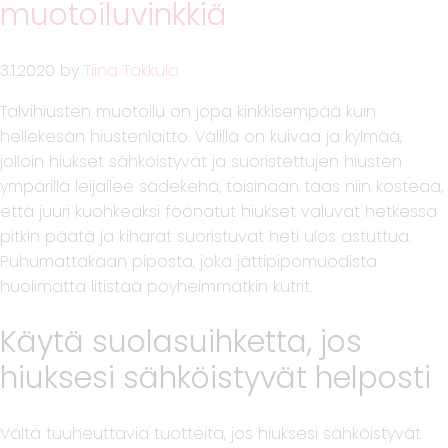
muotoiluvinkkiä
3.1.2020
by
Tiina Takkula
Talvihiusten muotoilu on jopa kinkkisempää kuin
hellekesän hiustenlaitto. Välillä on kuivaa ja kylmää,
jolloin hiukset sähköistyvät ja suoristettujen hiusten
ympärillä leijailee sädekehä, toisinaan taas niin kosteaa,
että juuri kuohkeaksi föönatut hiukset valuvat hetkessä
pitkin päätä ja kiharat suoristuvat heti ulos astuttua.
Puhumattakaan piposta, joka jättipipomuodista
huolimatta litistää pöyheimmätkin kutrit.
Käytä suolasuihketta, jos
hiuksesi sähköistyvät helposti
Vältä tuuheuttavia tuotteita, jos hiuksesi sähköistyvät