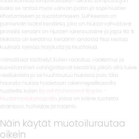
vaurioitumista lämpökäsittelyn aikana. Lämpösuojan
lisäksi se antaa myös vahvan pidon ja sopii hiusten
kihartamiseen ja suoristamiseen. Suihkeessa on
pantenolin lisäksi keratiinia, joka on hiuksia vahvistava
proteiini. Keratiini on hiusten rakennusaine ja jopa 80 %
hiuksista on keratiinia. Keratiinin ansiosta hius kestää
kuumaa, kylmää, harjausta ja muotoilua.
Voimakkaat käsittelyt, kuten raidoitus, vaalennus ja
suoristaminen vahingoittavat keratiinia, jolloin siitä tulee
vesiliukoista ja se huuhtoutuu hiuksista pois. Siksi
hauraita hiuksia hoidetaan rakennepaikkaavilla
tuotteilla, kuten
Biozell Professonal Bioplex -
hiustenhoitokonseptilla,
jossa on kolme tuotetta:
shampoo, hoitoaine ja naamio.
Näin käytät muotoilurautaa
oikein