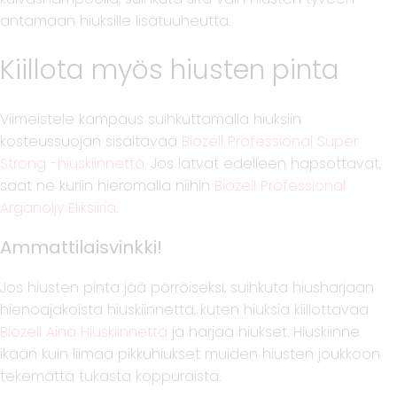
antamaan hiuksille lisätuuheutta.
Kiillota myös hiusten pinta
Viimeistele kampaus suihkuttamalla hiuksiin
kosteussuojan sisältävää
Biozell Professional Super
Strong -hiuskiinnettä
. Jos latvat edelleen hapsottavat,
saat ne kuriin hieromalla niihin
Biozell Professional
Arganöljy Eliksiiriä
.
Ammattilaisvinkki!
Jos hiusten pinta jää pörröiseksi, suihkuta hiusharjaan
hienoajakoista hiuskiinnettä, kuten hiuksia kiillottavaa
Biozell Aina Hiuskiinnettä
ja harjaa hiukset. Hiuskiinne
ikään kuin liimaa pikkuhiukset muiden hiusten joukkoon
tekemättä tukasta koppuraista.