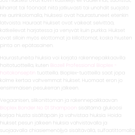
Jos hiuksesi ovat kovin käsitellyt eli vaalennat, suoristat,
kiharrat tai föönaat niitä jatkuvasti tai unohdit suojata
ne aurinkolomalla, hiuksesi ovat haurastuneet etenkin
latvoista. Hauraat hiukset ovat vaikeat selvittää,
katkeilevat harjatessa ja venyvät kuin purkka. Hiukset
ovat silloin myös elottomat ja kiillottomat, koska hiusten
pinta on epätasainen.
Haurastuneita hiuksia voi korjata rakennepaikkaavilla
hoitotuotteilla, kuten
Biozell Professional Bioplex -
hoitokonseptin
tuotteilla. Bioplex-tuotteilla saat jopa
kolme kertaa vahvemmat hiukset. Huomaat eron jo
ensimmäisen pesukerran jälkeen.
Vegaanisen, silikonittoman ja rakennepaikkaavan
Bioplex Bonder No 01 Shampoon
sisältämä glukoosi
korjaa hiusta sisältäpäin ja vahvistaa hiuksia. Hoida
hiukset pesun jälkeen hiuksia vahvistavalla ja
suojaavalla chiasiemenöljyä sisältävällä, sulfaatittomalla