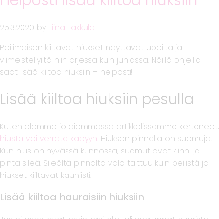
Helposti lisää kiiltoa hiuksiin
25.3.2020
by
Tiina Takkula
Peilimäisen kiiltävät hiukset näyttävät upeilta ja
viimeistellyiltä niin arjessa kuin juhlassa. Näillä ohjeilla
saat lisää kiiltoa hiuksiin – helposti!
Lisää kiiltoa hiuksiin pesulla
Kuten olemme jo aiemmassa artikkelissamme kertoneet,
hiusta voi verrata käpyyn
. Hiuksen pinnalla on suomuja.
Kun hius on hyvässä kunnossa, suomut ovat kiinni ja
pinta sileä. Sileältä pinnalta valo taittuu kuin peilistä ja
hiukset kiiltävät kauniisti.
Lisää kiiltoa hauraisiin hiuksiin