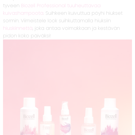
tyveen
Biozell Professional tuuheuttavaa
kuivashampoota
. Suihkeen kuivuttua pöyhi hiukset
sormin. Viimeistele look suihkuttamalla hiuksiin
hiuskiinnettä
, joka antaa voimakkaan ja kestävän
pidon koko päiväksi!