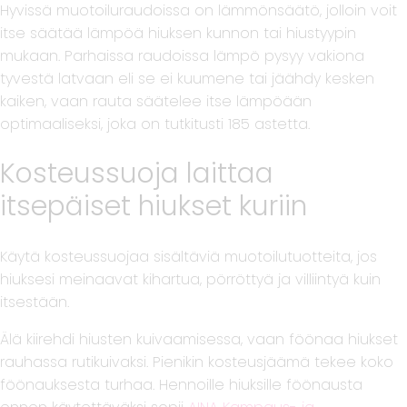
Hyvissä muotoiluraudoissa on lämmönsäätö, jolloin voit
itse säätää lämpöä hiuksen kunnon tai hiustyypin
mukaan. Parhaissa raudoissa lämpö pysyy vakiona
tyvestä latvaan eli se ei kuumene tai jäähdy kesken
kaiken, vaan rauta säätelee itse lämpöään
optimaaliseksi, joka on tutkitusti 185 astetta.
Kosteussuoja laittaa
itsepäiset hiukset kuriin
Käytä kosteussuojaa sisältäviä muotoilutuotteita, jos
hiuksesi meinaavat kihartua, pörröttyä ja villiintyä kuin
itsestään.
Älä kiirehdi hiusten kuivaamisessa, vaan föönaa hiukset
rauhassa rutikuivaksi. Pienikin kosteusjäämä tekee koko
föönauksesta turhaa. Hennoille hiuksille föönausta