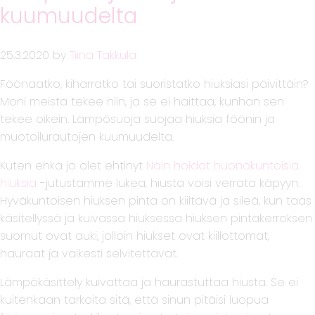
kuumuudelta
25.3.2020
by
Tiina Takkula
Föönaatko, kiharratko tai suoristatko hiuksiasi päivittäin?
Moni meistä tekee niin, ja se ei haittaa, kunhan sen
tekee oikein. Lämpösuoja suojaa hiuksia föönin ja
muotoilurautojen kuumuudelta.
Kuten ehkä jo olet ehtinyt
Näin hoidat huonokuntoisia
hiuksia
-jutustamme lukea, hiusta voisi verrata käpyyn.
Hyväkuntoisen hiuksen pinta on kiiltävä ja sileä, kun taas
käsitellyssä ja kuivassa hiuksessa hiuksen pintakerroksen
suomut ovat auki, jolloin hiukset ovat kiillottomat,
hauraat ja vaikesti selvitettävät.
Lämpökäsittely kuivattaa ja haurastuttaa hiusta. Se ei
kuitenkaan tarkoita sitä, että sinun pitäisi luopua