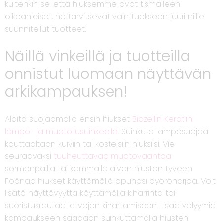
kuitenkin se, että hiuksemme ovat tismalleen
oikeanlaiset, ne tarvitsevat vain tuekseen juuri niille
suunnitellut tuotteet.
Näillä vinkeillä ja tuotteilla
onnistut luomaan näyttävän
arkikampauksen!
Aloita suojaamalla ensin hiukset
Biozellin Keratiini
lämpö- ja muotoilusuihkeella
. Suihkuta lämpösuojaa
kauttaaltaan kuiviin tai kosteisiin hiuksiisi. Vie
seuraavaksi
tuuheuttavaa muotovaahtoa
sormenpäillä tai kammalla aivan hiusten tyveen.
Föönaa hiukset käyttämällä apunasi pyöröharjaa. Voit
lisätä näyttävyyttä käyttämällä kiharrinta tai
suoristusrautaa latvojen kihartamiseen. Lisää volyymiä
kampaukseen saadaan suihkuttamalla hiusten