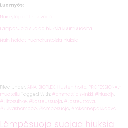
Lue myös:
Näin ylläpidät hiusväriä
Lämpösuoja suojaa hiuksia kuumuudelta
Näin hoidat huonokuntoisia hiuksia
Filed Under:
AINA
,
BIOPLEX
,
Hiusten hoito
,
PROFESSIONAL-
muotoilu
Tagged With:
ammattilaisvinkki
,
hiusöljy
,
kiiltosuihke
,
kosteussuoja
,
kosteuttava
,
kuivashampoo
,
lämpösuoja
,
rakennepaikkaava
Lämpösuoja suojaa hiuksia