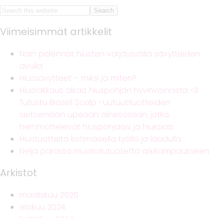
Viimeisimmät artikkelit
Näin pidennät hiusten värjäysväliä sävytteiden
avulla
Hiussävytteet – miksi ja miten?
Hiusrakkaus alkaa hiuspohjan hyvinvoinnista <3
Tutustu Biozell Scalp -uutuustuotteiden
seitsemään upeaan ainesosaan, jotka
hemmottelevat hiuspohjaasi ja hiuksiasi
Hiustuotteita kotimaisella työllä ja laadulla
Neljä parasta muotoilutuotetta arkikampaukseen
Arkistot
maaliskuu 2025
elokuu 2024