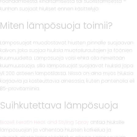
föönaamisesta, kihartamisesta tai suoristamisesta –
kunhan suojaat hiukset ennen käsittelyjä.
Miten lämpösuoja toimii?
Lämpösuojat muodostavat hiusten pinnalle suojaavan
kalvon, joka suojaa hiuksia muotoilurautojen ja föönien
kuumuudelta. Lämpösuoja voisi ehkä olla nimeltään
kuumuussuoja, sillä lämpösuojat suojaavat hiuksia jopa
yli 200 asteen lämpötilassa. Niissä on aina myös hiuksia
korjaavia ja kosteuttavia ainesosia, kuten pantenolia eli
B5-provitamiinia.
Suihkutettava lämpösuoja
Biozell Keratin Heat and Styling Spray
antaa hiuksille
lämpösuojan ja vähentää hiusten katkeilua ja