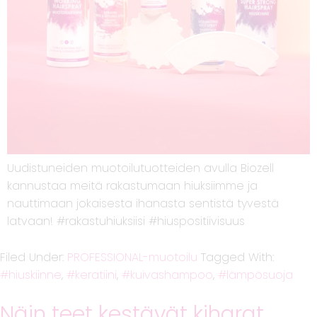
Uudistuneiden muotoilutuotteiden avulla Biozell
kannustaa meitä rakastumaan hiuksiimme ja
nauttimaan jokaisesta ihanasta sentistä tyvestä
latvaan! #rakastuhiuksiisi #hiuspositiivisuus
Filed Under:
PROFESSIONAL-muotoilu
Tagged With:
hiuskiinne
,
keratiini
,
kuivashampoo
,
lämpösuoja
Näin teet kestävät kiharat