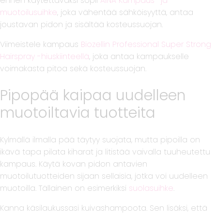
ennen käytettäväksi sopii
AINA Kampaus- ja
muotoilusuihke
, joka vähentää sähköisyyttä, antaa
joustavan pidon ja sisältää kosteussuojan.
Viimeistele kampaus
Biozellin Professional Super Strong
Hairspray -hiuskiinteellä
, joka antaa kampaukselle
voimakasta pitoa sekä kosteussuojan.
Pipopää kaipaa uudelleen
muotoiltavia tuotteita
Kylmällä ilmalla pää täytyy suojata, mutta pipoilla on
ikävä tapa pilata kiharat ja litistää vaivalla tuuheutettu
kampaus. Käytä kovan pidon antavien
muotoilutuotteiden sijaan sellaisia, jotka voi uudelleen
muotoilla. Tällainen on esimerkiksi
suolasuihke
.
Kanna käsilaukussasi kuivashampoota. Sen lisäksi, että