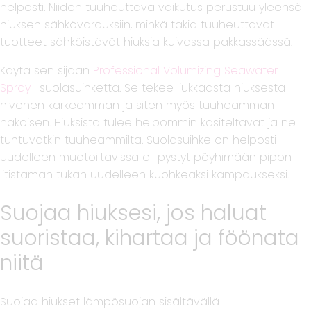
helposti. Niiden tuuheuttava vaikutus perustuu yleensä
hiuksen sähkövarauksiin, minkä takia tuuheuttavat
tuotteet sähköistävät hiuksia kuivassa pakkassäässä.
Käytä sen sijaan
Professional Volumizing Seawater
Spray
-suolasuihketta. Se tekee liukkaasta hiuksesta
hivenen karkeamman ja siten myös tuuheamman
näköisen. Hiuksista tulee helpommin käsiteltävät ja ne
tuntuvatkin tuuheammilta. Suolasuihke on helposti
uudelleen muotoiltavissa eli pystyt pöyhimään pipon
litistämän tukan uudelleen kuohkeaksi kampaukseksi.
Suojaa hiuksesi, jos haluat
suoristaa, kihartaa ja föönata
niitä
Suojaa hiukset lämpösuojan sisältävällä