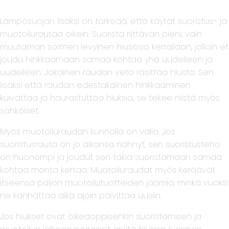
Lämpösuojan lisäksi on tärkeää, että käytät suoristus- ja
muotoilurautaa oikein. Suorista riittävän pieni, vain
muutaman sormen levyinen hiusosio kerrallaan, jolloin et
joudu hinkkaamaan samaa kohtaa yhä uudelleen ja
uudelleen. Jokainen raudan veto rasittaa hiusta. Sen
lisäksi että raudan edestakainen hinkkaaminen
kuivattaa ja haurastuttaa hiuksia, se tekee niistä myös
sähköiset.
Myös muotoiluraudan kunnolla on väliä. Jos
suoristusrauta on jo aikansa nähnyt, sen suoristusteho
on huonompi ja joudut sen takia suoristamaan samaa
kohtaa monta kertaa. Muotoiluraudat myös keräävät
itseensä paljon muotoilutuotteiden jäämiä, minkä vuoksi
ne kannattaa aika ajoin päivittää uusiin.
Jos hiukset ovat oikeaoppisenkin suoristamisen ja