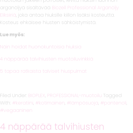
muotoilun jälkeen pörröiset, levitä hiuksiin luonnon
arganöljyä sisältävää
Biozell Professional Arganöljy
Eliksiiriä
, joka antaa hiuksille kiillon lisäksi kosteutta.
Kosteus ehkäisee hiusten sähköistymistä.
Lue myös:
Näin hoidat huonokuntoisia hiuksia
4 näppärää talvihiusten muotoiluvinkkiä
5 tapaa ratkaista talviset hiuspulmat
Filed Under:
BIOPLEX
,
PROFESSIONAL-muotoilu
Tagged
With:
keratiini
,
kotimainen
,
lämpösuoja
,
pantenoli
,
vegaaninen
4 näppärää talvihiusten