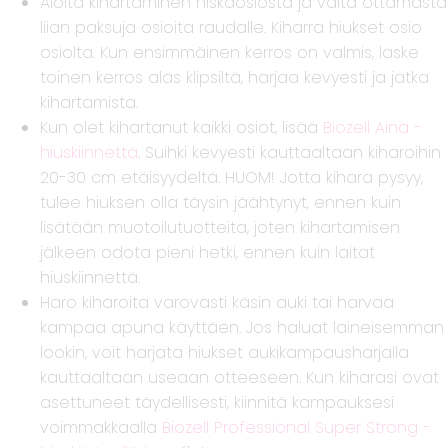
Aloita kihartaminen niskaosiosta ja vältä ottamasta
liian paksuja osioita raudalle. Kiharra hiukset osio
osiolta. Kun ensimmäinen kerros on valmis, laske
toinen kerros alas klipsiltä, harjaa kevyesti ja jatka
kihartamista.
Kun olet kihartanut kaikki osiot, lisää
Biozell Aina -
hiuskiinnettä
. Suihki kevyesti kauttaaltaan kiharoihin
20-30 cm etäisyydeltä. HUOM! Jotta kihara pysyy,
tulee hiuksen olla täysin jäähtynyt, ennen kuin
lisätään muotoilutuotteita, joten kihartamisen
jälkeen odota pieni hetki, ennen kuin laitat
hiuskiinnettä.
Haro kiharoita varovasti käsin auki tai harvaa
kampaa apuna käyttäen. Jos haluat laineisemman
lookin, voit harjata hiukset aukikampausharjalla
kauttaaltaan useaan otteeseen. Kun kiharasi ovat
asettuneet täydellisesti, kiinnitä kampauksesi
voimmakkaalla
Biozell Professional Super Strong -