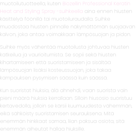
muotoilutuotteella, kuten
Biozellin Professional Keratin
Heat and Styling Spray -suihkeella
aina ennen hiusten
käsittelyä föönillä tai muotoiluraudalla. Suihke
muodostaa hiusten pinnalle näkymättömän suojaavan
kalvon, joka antaa voimakkaan lämpösuojan ja pidon.
Suihke myös vähentää muotoilusta johtuvaa hiusten
katkeilua ja vaurioitumista. Se sopii sekä hiusten
kihartamiseen että suoristamiseen ja sisältää
lämpösuojan lisäksi kosteussuojan, joka takaa
kampauksen pysymisen säässä kuin säässä.
Kun suoristat hiuksia, älä ahnehdi, vaan suorista vain
pieni määrä hiuksia kerrallaan. Silloin hiusosio suoristuu
kertavedolla, jolloin se kärsii kuumuudesta vähemmän,
eikä sähköisty suoristamisen seurauksena. Mitä
enemmän hinkkaat samaa, liian paksua osiota, sitä
enemmän aiheutat hallaa hiuksille.