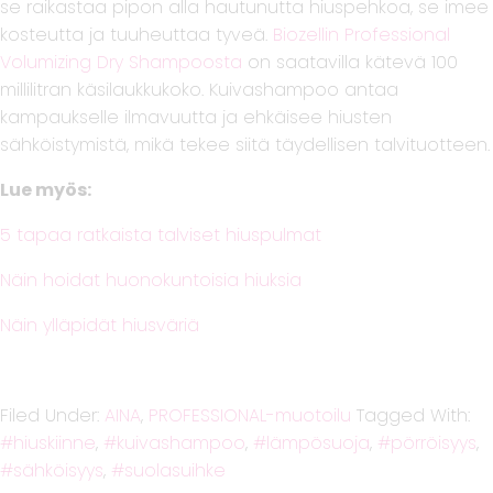
se raikastaa pipon alla hautunutta hiuspehkoa, se imee
kosteutta ja tuuheuttaa tyveä.
Biozellin Professional
Volumizing Dry Shampoosta
on saatavilla kätevä 100
millilitran käsilaukkukoko. Kuivashampoo antaa
kampaukselle ilmavuutta ja ehkäisee hiusten
sähköistymistä, mikä tekee siitä täydellisen talvituotteen.
Lue myös:
5 tapaa ratkaista talviset hiuspulmat
Näin hoidat huonokuntoisia hiuksia
Näin ylläpidät hiusväriä
Filed Under:
AINA
,
PROFESSIONAL-muotoilu
Tagged With:
hiuskiinne
,
kuivashampoo
,
lämpösuoja
,
pörröisyys
,
sähköisyys
,
suolasuihke