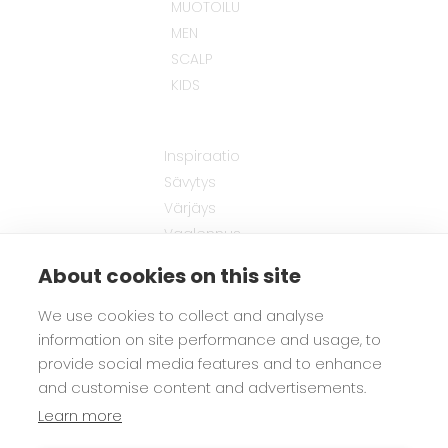
MUOTOILU
MEN
SCALP
KIDS
Inspiraatio
Sävytys
Värjäys
Vaalennus
Hiusten muotoilu
About cookies on this site
Hiusten hoito
Miesten tuotteet
We use cookies to collect and analyse
Lasten tuotteet
information on site performance and usage, to
provide social media features and to enhance
and customise content and advertisements.
Biozell
Learn more
FAQ