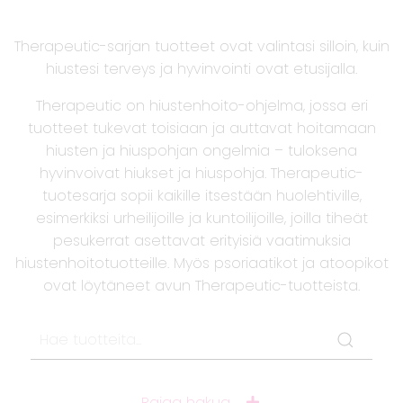
Therapeutic-sarjan tuotteet ovat valintasi silloin, kuin
hiustesi terveys ja hyvinvointi ovat etusijalla.
Therapeutic on hiustenhoito-ohjelma, jossa eri
tuotteet tukevat toisiaan ja auttavat hoitamaan
hiusten ja hiuspohjan ongelmia – tuloksena
hyvinvoivat hiukset ja hiuspohja. Therapeutic-
tuotesarja sopii kaikille itsestään huolehtiville,
esimerkiksi urheilijoille ja kuntoilijoille, joilla tiheät
pesukerrat asettavat erityisiä vaatimuksia
hiustenhoitotuotteille. Myös psoriaatikot ja atoopikot
ovat löytäneet avun Therapeutic-tuotteista.
Rajaa hakua