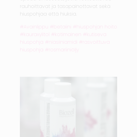
rauhoittavat ja tasapainottavat sekä
hiuspohjaa että hiuksia.
Avainlippu
betaiini
hiuspohjan hoito
kauraxylitol
kotimainen
kutiseva
hiuspohja
niasiiniamidi
rasvoittuva
hiuspohja
rosmariiniöljy