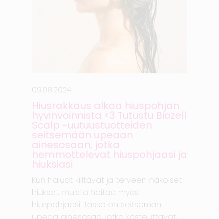
09.08.2024
Hiusrakkaus alkaa hiuspohjan
hyvinvoinnista <3 Tutustu Biozell
Scalp -uutuustuotteiden
seitsemään upeaan
ainesosaan, jotka
hemmottelevat hiuspohjaasi ja
hiuksiasi
Kun haluat kiiltävät ja terveen näköiset
hiukset, muista hoitaa myös
hiuspohjaasi. Tässä on seitsemän
upeaa ainesosaa, jotka kosteuttavat,