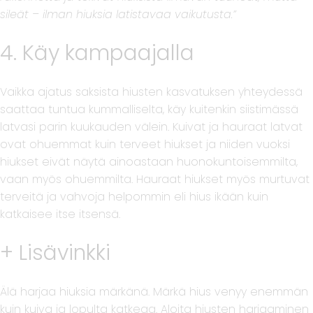
sileät – ilman hiuksia latistavaa vaikutusta.”
4. Käy kampaajalla
Vaikka ajatus saksista hiusten kasvatuksen yhteydessä
saattaa tuntua kummalliselta, käy kuitenkin siistimässä
latvasi parin kuukauden välein. Kuivat ja hauraat latvat
ovat ohuemmat kuin terveet hiukset ja niiden vuoksi
hiukset eivät näytä ainoastaan huonokuntoisemmilta,
vaan myös ohuemmilta. Hauraat hiukset myös murtuvat
terveitä ja vahvoja helpommin eli hius ikään kuin
katkaisee itse itsensä.
+ Lisävinkki
Älä harjaa hiuksia märkänä. Märkä hius venyy enemmän
kuin kuiva ja lopulta katkeaa. Aloita hiusten harjaaminen