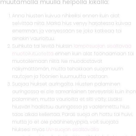
muutamalla muulla helpolla kikalla:
Anna hiusten kuivua nihkeiksi ennen kuin alat
selvittää niitä. Märkä hius venyy harjatessa kuivaa
enemmän, ja venyessään se joko katkeaa tai
ainakin vaurioituu.
Suihkuta tai levitä hiuksiin
lämpösuojan sisältävää
muotoilutuotetta
ennen kuin alat föönaamaan tai
muotoilemaan niitä. Ne muodostavat
näkymättömän, mutta tehokkaan suojamuurin
rautojen ja föönien kuumuutta vastaan.
Suojaa hiukset auringolta. Hiusten palaminen
auringossa ei ole samanlainen terveysriski kuin ihon
palaminen, mutta vaurioilta et silti välty. Lisäksi
hiusväri haalistuu auringossa ja vaalennettu hius
taas alkaa kellertää. Paras suoja on hattu tai huivi,
mutta jo et ole päähinetyyppiä, voit suojata
hiuksesi myös
UV-suojan sisältävällä