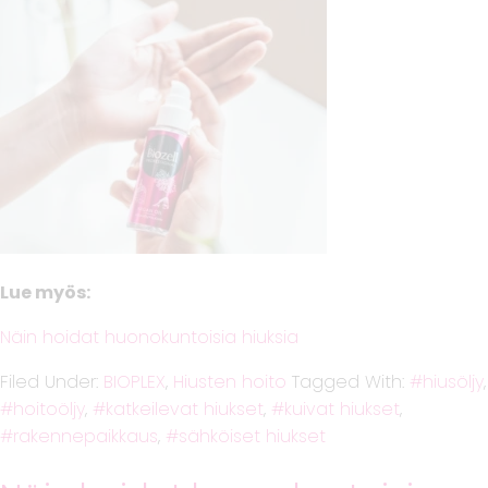
Lue myös:
Näin hoidat huonokuntoisia hiuksia
Filed Under:
BIOPLEX
,
Hiusten hoito
Tagged With:
hiusöljy
,
hoitoöljy
,
katkeilevat hiukset
,
kuivat hiukset
,
rakennepaikkaus
,
sähköiset hiukset