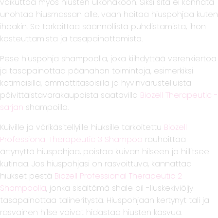
vaikuttaa myös hiusten ulkonäköön. Siksi sitä ei kannata
unohtaa hiusmassan alle, vaan hoitaa hiuspohjaa kuten
ihoakin. Se tarkoittaa säännöllistä puhdistamista, ihon
kosteuttamista ja tasapainottamista.
Pese hiuspohja shampoolla, joka kiihdyttää verenkiertoa
ja tasapainottaa päänahan toimintoja, esimerkiksi
kotimaisilla, ammattitasoisilla ja hyvinvarustelluista
päivittäistavarakaupoista saatavilla
Biozell Therapeutic -
sarjan
shampoilla.
Kuiville ja värikäsitellyille hiuksille tarkoitettu
Biozell
Professional Therapeutic 3 Shampoo
rauhoittaa
ärtynyttä hiuspohjaa, poistaa kuivan hilseen ja hillitsee
kutinaa. Jos hiuspohjasi on rasvoittuva, kannattaa
hiukset pestä
Biozell Professional Therapeutic 2
Shampoolla
, jonka sisältämä shale oil -liuskekiviöljy
tasapainottaa talineritystä. Hiuspohjaan kertynyt tali ja
rasvainen hilse voivat hidastaa hiusten kasvua.