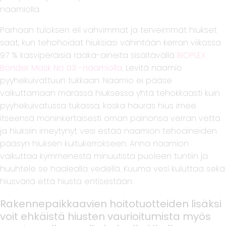
naamiolla.
Parhaan tuloksen eli vahvimmat ja terveimmät hiukset
saat, kun tehohoidat hiuksiasi vähintään kerran viikossa
97 % kasviperäisiä raaka-aineita sisältävällä
BIOPLEX
Bonder Mask No 03 -naamiolla
. Levitä naamio
pyyhekuivattuun tukkaan. Naamio ei pääse
vaikuttamaan märässä hiuksessa yhtä tehokkaasti kuin
pyyhekuivatussa tukassa, koska hauras hius imee
itseensä moninkertaisesti oman painonsa verran vettä
ja hiuksiin imeytynyt vesi estää naamion tehoaineiden
pääsyn hiuksen kuitukerrokseen. Anna naamion
vaikuttaa kymmenestä minuutista puoleen tuntiin ja
huuhtele se haalealla vedellä. Kuuma vesi kuluttaa sekä
hiusväriä että hiusta entisestään.
Rakennepaikkaavien hoitotuotteiden lisäksi
voit ehkäistä hiusten vaurioitumista myös