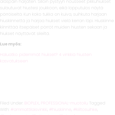
alaspäin harjaten. Silloin pystyyn nousseet pikkuhiukset
sulautuvat hiustesi joukkoon, eikä lopputulos näytä
pörröiseltä. Kun koko tukka on kuiva, suihkuta harjaan
hiuskiinnettä ja harjaa hiukset vielä kerran läpi. Hiuskiinne
kiinnittää itsepäiset pörröt muiden hiusten sekaan ja
hiukset näyttävät sileiltä.
Lue myös:
Haluatko pidemmät hiukset? 4 vinkkiä hiusten
kasvatukseen
Filed Under:
BIOPLEX
,
PROFESSIONAL-muotoilu
Tagged
With:
ammattilaisvinkki
,
hiuskiinne
,
kiiltosuihke
,