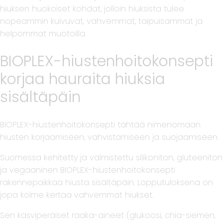
hiuksen huokoiset kohdat, jolloin hiuksista tulee
nopeammin kuivuvat, vahvemmat, taipuisammat ja
helpommat muotoilla.
BIOPLEX-hiustenhoitokonsepti
korjaa hauraita hiuksia
sisältäpäin
BIOPLEX-hiustenhoitokonsepti tähtää nimenomaan
hiusten korjaamiseen, vahvistamiseen ja suojaamiseen.
Suomessa kehitetty ja valmistettu silikoniton, gluteeniton
ja vegaaninen BIOPLEX-hiustenhoitokonsepti
rakennepaikkaa hiusta sisältäpäin. Lopputuloksena on
jopa kolme kertaa vahvemmat hiukset.
Sen kasviperäiset raaka-aineet (glukoosi, chia-siemen,