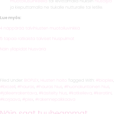
muotoilusuihkeella
tai levittämällä hiuksiin
hiusöljyä
ja kieputtamalla ne tiukalle nutturalle tai letille.
Lue myös:
4 näppärää talvihiusten muotoiluvinkkiä
5 tapaa ratkaista talviset hiuspulmat
Näin ylläpidät hiusväriä
Filed Under:
BIOPLEX
,
Hiusten hoito
Tagged With:
bioplex
,
biozell
,
hauras
,
hauras hius
,
huonokuntoinen hius
,
jälleenrakentava
,
käsitelty hius
,
katkeileva
,
keratiini
,
korjaava
,
plex
,
rakennepaikkaava
Näin saat tuuheammat