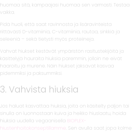
huomaa sitä, kampaajasi huomaa sen varmasti. Testaa
vaikka.
Pidä huoli, että saat ravinnosta ja lisäravinteista
riittävästi D-vitamiinia, C-vitamiinia, rautaa, sinkkiä ja
seleeniä – sekä tietysti myös proteiineja.
Vahvat hiukset kestävät ympäristön rasitustekijöitä ja
käsittelyjä hauraita hiuksia paremmin, jolloin ne eivät
haaroitu ja murene. Näin hiukset jaksavat kasvaa
pidemmiksi ja paksummiksi.
3. Vahvista hiuksia
Jos haluat kasvattaa hiuksia, joita on käsitelty paljon tai
sinulla on luonnostaan kuiva ja heikko hiuslaatu, hoida
hiuksia uudella vegaanisella
BIOPLEX-
hiustenhoitokonseptillamme
. Sen avulla saat jopa kolme