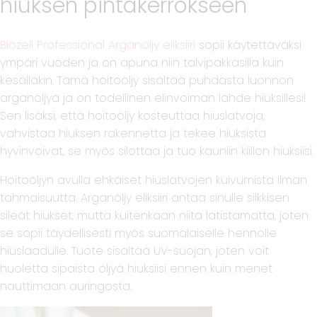
hiuksen pintakerrokseen
Biozell Professional Arganöljy eliksiiri
sopii käytettäväksi
ympäri vuoden ja on apuna niin talvipakkasilla kuin
kesälläkin. Tämä hoitoöljy sisältää puhdasta luonnon
arganöljyä ja on todellinen elinvoiman lähde hiuksillesi!
Sen lisäksi, että hoitoöljy kosteuttaa hiuslatvoja,
vahvistaa hiuksen rakennetta ja tekee hiuksista
hyvinvoivat, se myös silottaa ja tuo kauniin kiillon hiuksiisi.
Hoitoöljyn avulla ehkäiset hiuslatvojen kuivumista ilman
tahmaisuutta. Arganöljy eliksiiri antaa sinulle silkkisen
sileät hiukset, mutta kuitenkaan niitä latistamatta, joten
se sopii täydellisesti myös suomalaiselle hennolle
hiuslaadulle. Tuote sisältää UV-suojan, joten voit
huoletta sipaista öljyä hiuksiisi ennen kuin menet
nauttimaan auringosta.