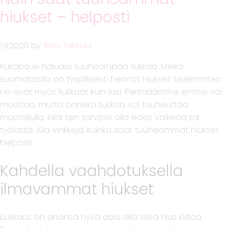
hiukset – helposti
1.9.2020
by
Tiina Takkula
Kukapa ei haluaisi tuuheampaa tukkaa. Meillä
suomalaisilla on tyypillisesti hennot hiukset. Useimmiten
ne ovat myös liukkaat kuin lasi. Perimäämme emme voi
muuttaa, mutta onneksi tukkaa voi tuuheuttaa
muotoilulla. Eikä sen tarvitse olla edes vaikeaa tai
työlästä. Alla vinkkejä, kuinka saat tuuheammat hiukset
helposti.
Kahdella vaahdotuksella
ilmavammat hiukset
Liukkaus on sinänsä hyvä asia, sillä sileä hius kiiltää.