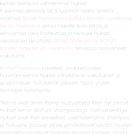
kertaa aiempaa vahvemmat hiukset.
Rakennepaikkaava, 96 % luonnon raaka-aineita
sisältävä
Biozell Professional BIOPLEX Bonder conditioner
No 02 -hoitoaine
antaa hiuksille lisää kiiltoa ja
elinvoimaa sekä kosteuttaa ja ravitsee hiuksia.
Viikottainen tehohoito
Biozell Professional BIOPLEX
Bonder mask No 03 -naamiolla
tehostaa hoitoaineen
vaikutusta.
BIOPLEX-tuotteita
kokeilleet ovat kertoneet
huomanneensa hiuksia vahvistavan vaikutuksen jo
ensimmäisen hoitokerran jälkeen. Tässä yhden
testaajan kommentti:
”Nämä ovat aivan ihania hiustuotteita. Olen nyt pessyt
hiukset kerran BIOPLEX-shampoolla ja -hoitoaineella ja
hiukset ovat ihan täydelliset, valehtelematta! Shampoo
ja hoitoaine lisäsivät kiiltoa, jämäköittivät selvästi hiusten
rakennetta ja tekivät hiuksista ilmavan tuuheat, mutta