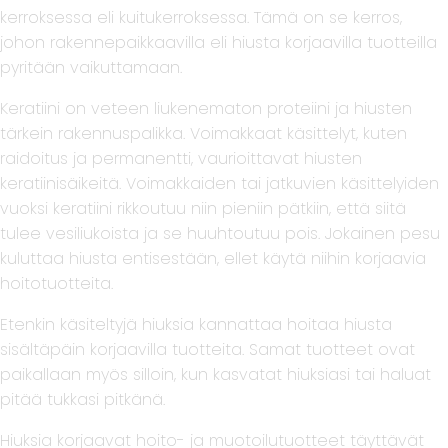
kerroksessa eli kuitukerroksessa. Tämä on se kerros,
johon rakennepaikkaavilla eli hiusta korjaavilla tuotteilla
pyritään vaikuttamaan.
Keratiini on veteen liukenematon proteiini ja hiusten
tärkein rakennuspalikka. Voimakkaat käsittelyt, kuten
raidoitus ja permanentti, vaurioittavat hiusten
keratiinisäikeitä. Voimakkaiden tai jatkuvien käsittelyiden
vuoksi keratiini rikkoutuu niin pieniin pätkiin, että siitä
tulee vesiliukoista ja se huuhtoutuu pois. Jokainen pesu
kuluttaa hiusta entisestään, ellet käytä niihin korjaavia
hoitotuotteita.
Etenkin käsiteltyjä hiuksia kannattaa hoitaa hiusta
sisältäpäin korjaavilla tuotteita. Samat tuotteet ovat
paikallaan myös silloin, kun kasvatat hiuksiasi tai haluat
pitää tukkasi pitkänä.
Hiuksia korjaavat hoito- ja muotoilutuotteet täyttävät