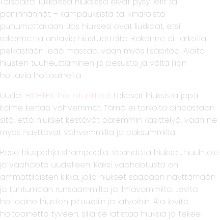
Toisaalta liukkaissa hiuksissa eivät pysy letit tai
poninhännät – kampauksista tai kiharoista
puhumattakaan. Jos hiuksesi ovat liukkaat, etsi
rakennetta antavia hiustuotteita. Rakenne ei tarkoita
pelkästään lisää massaa, vaan myös lisäpitoa. Aloita
hiusten tuuheuttaminen jo pesusta ja vältä liian
hoitavia hoitoaineita.
Uudet
BIOPLEX-hoitotuotteet
tekevät hiuksista jopa
kolme kertaa vahvemmat. Tämä ei tarkoita ainoastaan
sitä, että hiukset kestävät paremmin käsittelyä, vaan ne
myös näyttävät vahvemmilta ja paksummilta.
Pese hiuspohja shampoolla. Vaahdota hiukset, huuhtele
ja vaahdota uudelleen. Kaksi vaahdotusta on
ammattilaisten kikka, jolla hiukset saadaan näyttämään
ja tuntumaan runsaammilta ja ilmavammilta. Levitä
hoitoaine hiusten pituuksiin ja latvoihin. Älä levitä
hoitoainetta tyveen, sillä se latistaa hiuksia ja tekee