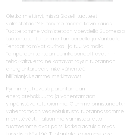
Oletko miettinyt, missä Biozell-tuotteet
valmistetaan? Ei tarvitse mennä kovin kauas.
Tuotteitamme valmistetaan ylpeydellä Suomessa
tuotantotehtaillamme Tampereella ja Vantaalla.
Tehtaat toimivat aurinko- ja tuulivoimalla.
Tampereen tehtaan aurinkopaneelit ovat niin
tehokkaita, että ne kattavat täysin tuotannon
energiantarpeen, mikä vähentää
hiilijalanjälkeämme merkittävästi.
Pyrimme jatkuvasti parantamaan
energiatehokkuutta ja vähentämään
ympäristövaikutuksiamme. Olemme onnistuneetkin
vähentämään vedenkulutusta tuotannossamme
merkittävästi. Haluamme varmistaa, että
tuotteemme ovat paitsi korkealaatuisia myös
turvallisia käyttää. Tuotantolaitoksemme ovat