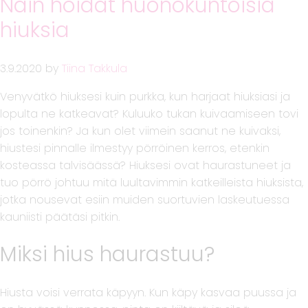
Näin hoidat huonokuntoisia
hiuksia
3.9.2020
by
Tiina Takkula
Venyvätkö hiuksesi kuin purkka, kun harjaat hiuksiasi ja
lopulta ne katkeavat? Kuluuko tukan kuivaamiseen tovi
jos toinenkin? Ja kun olet viimein saanut ne kuivaksi,
hiustesi pinnalle ilmestyy pörröinen kerros, etenkin
kosteassa talvisäässä? Hiuksesi ovat haurastuneet ja
tuo pörrö johtuu mitä luultavimmin katkeilleista hiuksista,
jotka nousevat esiin muiden suortuvien laskeutuessa
kauniisti päätäsi pitkin.
Miksi hius haurastuu?
Hiusta voisi verrata käpyyn. Kun käpy kasvaa puussa ja