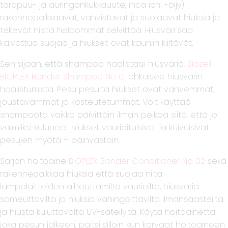
tarapuu- ja auringonkukkauute, inca ichi -öljy)
rakennepaikkaavat, vahvistavat ja suojaavat hiuksia ja
tekevät niistä helpommat selvittää. Hiusväri saa
kaivattua suojaa ja hiukset ovat kauniin kiiltävät.
Sen sijaan, että shampoo haalistaisi hiusväriä,
Biozell
BIOPLEX Bonder Shampoo No 01
ehkäisee hiusvärin
haalistumista. Pesu pesulta hiukset ovat vahvemmat,
joustavammat ja kosteutetummat. Voit käyttää
shampoota vaikka päivittäin ilman pelkoa siitä, että jo
valmiiksi kuluneet hiukset vaurioituisivat ja kuivuisivat
pesujen myötä – päinvastoin.
Sarjan hoitoaine
BIOPLEX Bonder Conditioner No 02
sekä
rakennepaikkaa hiuksia että suojaa niitä
lämpölaitteiden aiheuttamilta vaurioilta, hiusväriä
sameuttavilta ja hiuksia vahingoittavilta ilmansaasteilta
ja hiusta kuluttavalta UV-säteilyltä. Käytä hoitoainetta
joka pesun jälkeen, paitsi silloin kun korvaat hoitoaineen