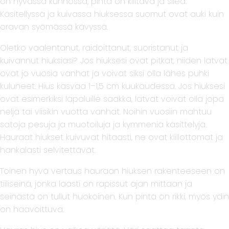
on hyvässä kunnossa, pinta on kiiltävä ja sileä.
Käsitellyssä ja kuivassa hiuksessa suomut ovat auki kuin
oravan syömässä kävyssä.
Oletko vaalentanut, raidoittanut, suoristanut ja
kuivannut hiuksiasi? Jos hiuksesi ovat pitkät, niiden latvat
ovat jo vuosia vanhat ja voivat siksi olla lähes puhki
kuluneet. Hius kasvaa 1–1,5 cm kuukaudessa. Jos hiuksesi
ovat esimerkiksi lapaluille saakka, latvat voivat olla jopa
neljä tai viisikin vuotta vanhat. Noihin vuosiin mahtuu
satoja pesuja ja muotoiluja ja kymmeniä käsittelyjä.
Hauraat hiukset kuivuvat hitaasti, ne ovat kiillottomat ja
hankalasti selvitettävät.
Toinen hyvä vertaus hauraan hiuksen rakenteeseen on
tiiliseinä, jonka laasti on rapissut ajan mittaan ja
seinästä on tullut huokoinen. Kun pinta on rikki, myös ydin
on haavoittuva.