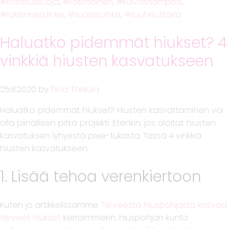
kosteussuoja
,
kotimainen
,
kuivashampoo
,
rakennesuihke
,
suolasuihke
,
tuuheuttava
Haluatko pidemmät hiukset? 4
vinkkiä hiusten kasvatukseen
25.8.2020
by
Tiina Takkula
Haluatko pidemmät hiukset? Hiusten kasvattaminen voi
olla piinallisen pitkä projekti. Etenkin, jos aloitat hiusten
kasvatuksen lyhyestä pixie-tukasta. Tässä 4 vinkkiä
hiusten kasvatukseen.
1. Lisää tehoa verenkiertoon
Kuten jo artikkelissamme
Terveestä hiuspohjasta kasvaa
terveet hiukset
kerroimmekin, hiuspohjan kunto