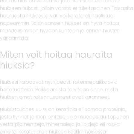
Hauras hius on vaikea värjätä. Väri saattaa tarrata
hiukseen tiukasti, jolloin väristä ei tule tasainen. Toisaalta
hauraasta hiuksesta väri voi karata eli haalistua
nopeammin. Toisin sanoen hiukset on hyvä hoitaa
mahdollisimman hyvään kuntoon jo ennen hiusten
värjäämistä.
Miten voit hoitaa hauraita
hiuksia?
Hiuksesi kaipaavat nyt kipeästi rakennepaikkaavia
hoitotuotteita. Paikkaamista tarvitaan sinne, mistä
hiuksen omat rakennusaineet ovat karanneet.
Hiuksista lähes 80 % on keratiinia eli samaa proteiinia,
josta kynnet ja ihon pintasolukko muodostuu. Loput on
vettä, pigmenttejä, mineraaleja ja lipidejä eli rasva-
aineita. Keratiinia on hiuksen keskimmäisessä