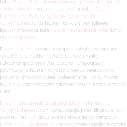
kuten
Biozell Professional Volumizing Seawater Spray -
suolasuihketta
tai rakennesuihketta, kuten
Biozell
Professional Texturizing Spray -rakenne- ja
volyymisuihketta
tai hiusten kuivaamisen jälkeen
kuivashampoota, kuten
Biozell Professional Volumizing
Dry Shampoota
.
Rakennesuihke ja kuivashampoo kohottavat hiuksia
tyvestä, jolloin tukka näyttää tuuheammalta.
Kuivashampoo on myös loistava kampauksen
pöyhistäjä ja hiusten raikastaja pesua seuraavana
päivänä. Kiharoista tulee rouheammat, kun suihkutat
hiuksiin kuivashampoota tai rakennesuihketta avattuasi
rullat.
Biozell Professional Texturizing Spray -rakenne- ja
volyymisuihkeessa
on kosteussuoja, joten kiharat eivät
suoristu heti kun astut ovesta ulos. Kiinnitä kampaus
Biozell AINA Hiuskiinteellä
. Hienojakoinen hiuskiinne antaa