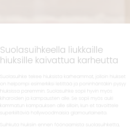
Suolasuihkeella liukkaille
hiuksille kaivattua karheutta
Suolasuihke tekee hiuksista karheammat, jolloin hiukset
on helpompi esimerkiksi letittää ja poninhäntäkin pysyy
hiuksissa paremmin. Suolasuihke sopii hyvin myös
kiharoiden ja kampausten alle. Se sopii myös auki
kammatun kampauksen alle silloin, kun et tavoittele
superkiiltäviä hollywoodmaisia glamourlaineita.
Suihkuta hiuksiin ennen föönaamista suolasuihketta,