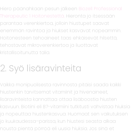
Hiero päänahkaan pesun jälkeen
Biozell Professional
Therapeutic 1 Hoitonestettä.
Hieronta jo itsessään
parantaa verenkiertoa, jolloin hiustupet saavat
enemmän ravintoa ja hiukset kasvavat nopeammin.
Hoitonesteen tehoaineet taas ehkäisevät hilsettä,
tehostavat mikroverenkiertoa ja liuottavat
kristallisoitunutta talia.
2. Syö lisäravinteita
Vaikka monipuolisesta ravinnosta pitäisi saada kaikki
hiustenkin tarvitsemat vitamiinit ja hivenaineet,
lisäravinteista kannattaa ottaa lisäboostia hiusten
kasvuun. Biotiini eli B7-vitamiini tutkitusti vahvistaa hiuksia
ja nopeuttaa hiustenkasvua. Huomaat sen vaikutuksen
jo kuukaudessa–parissa, kun hiustesi seasta alkaa
nousta pientä pörröä eli uusia hiuksia. Jos sinä et