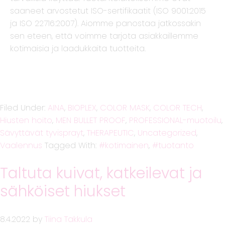
saaneet arvostetut ISO-sertifikaatit (ISO 9001:2015
ja ISO 22716:2007). Aiomme panostaa jatkossakin
sen eteen, että voimme tarjota asiakkaillemme
kotimaisia ja laadukkaita tuotteita.
Filed Under:
AINA
,
BIOPLEX
,
COLOR MASK
,
COLOR TECH
,
Hiusten hoito
,
MEN BULLET PROOF
,
PROFESSIONAL-muotoilu
,
Sävyttävät tyvisprayt
,
THERAPEUTIC
,
Uncategorized
,
Vaalennus
Tagged With:
kotimainen
,
tuotanto
Taltuta kuivat, katkeilevat ja
sähköiset hiukset
8.4.2022
by
Tiina Takkula