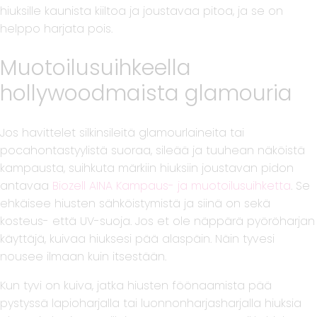
hiuksille kaunista kiiltoa ja joustavaa pitoa, ja se on
helppo harjata pois.
Muotoilusuihkeella
hollywoodmaista glamouria
Jos havittelet silkinsileitä glamourlaineita tai
pocahontastyylistä suoraa, sileää ja tuuhean näköistä
kampausta, suihkuta märkiin hiuksiin joustavan pidon
antavaa
Biozell AINA Kampaus- ja muotoilusuihketta
. Se
ehkäisee hiusten sähköistymistä ja siinä on sekä
kosteus- että UV-suoja. Jos et ole näppärä pyöröharjan
käyttäjä, kuivaa hiuksesi pää alaspäin. Näin tyvesi
nousee ilmaan kuin itsestään.
Kun tyvi on kuiva, jatka hiusten föönaamista pää
pystyssä lapioharjalla tai luonnonharjasharjalla hiuksia