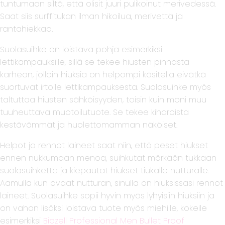
tuntumaan siltä, että olisit juuri pulikoinut merivedessä.
Saat siis surffitukan ilman hikoilua, merivettä ja
rantahiekkaa.
Suolasuihke on loistava pohja esimerkiksi
lettikampauksille, sillä se tekee hiusten pinnasta
karhean, jolloin hiuksia on helpompi käsitellä eivätkä
suortuvat irtoile lettikampauksesta. Suolasuihke myös
taltuttaa hiusten sähköisyyden, toisin kuin moni muu
tuuheuttava muotoilutuote. Se tekee kiharoista
kestävämmät ja huolettomamman näköiset.
Helpot ja rennot laineet saat niin, että peset hiukset
ennen nukkumaan menoa, suihkutat märkään tukkaan
suolasuihketta ja kiepautat hiukset tiukalle nutturalle.
Aamulla kun avaat nutturan, sinulla on hiuksissasi rennot
laineet. Suolasuihke sopii hyvin myös lyhyisiin hiuksiin ja
on vahan lisäksi loistava tuote myös miehille, kokeile
esimerkiksi
Biozell Professional Men Bullet Proof