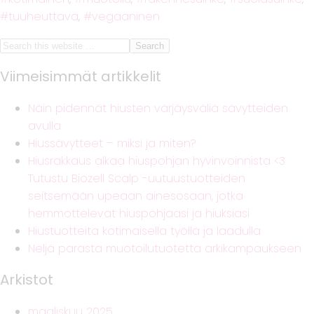
tuuheuttava
,
vegaaninen
Viimeisimmät artikkelit
Näin pidennät hiusten värjäysväliä sävytteiden
avulla
Hiussävytteet – miksi ja miten?
Hiusrakkaus alkaa hiuspohjan hyvinvoinnista <3
Tutustu Biozell Scalp -uutuustuotteiden
seitsemään upeaan ainesosaan, jotka
hemmottelevat hiuspohjaasi ja hiuksiasi
Hiustuotteita kotimaisella työllä ja laadulla
Neljä parasta muotoilutuotetta arkikampaukseen
Arkistot
maaliskuu 2025