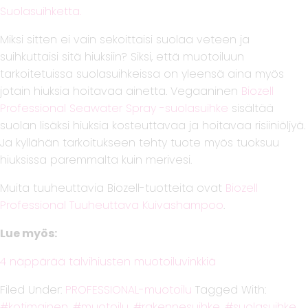
Suolasuihketta.
Miksi sitten ei vain sekoittaisi suolaa veteen ja
suihkuttaisi sitä hiuksiin? Siksi, että muotoiluun
tarkoitetuissa suolasuihkeissa on yleensä aina myös
jotain hiuksia hoitavaa ainetta. Vegaaninen
Biozell
Professional Seawater Spray -suolasuihke
sisältää
suolan lisäksi hiuksia kosteuttavaa ja hoitavaa risiiniöljyä.
Ja kyllähän tarkoitukseen tehty tuote myös tuoksuu
hiuksissa paremmalta kuin merivesi.
Muita tuuheuttavia Biozell-tuotteita ovat
Biozell
Professional Tuuheuttava Kuivashampoo
.
Lue myös:
4 näppärää talvihiusten muotoiluvinkkiä
Filed Under:
PROFESSIONAL-muotoilu
Tagged With:
kotimainen
,
muotoilu
,
rakennesuihke
,
suolasuihke
,