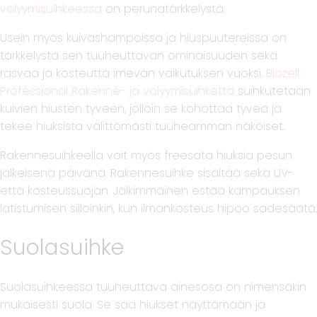
volyymisuihkeessa
on perunatärkkelystä.
Usein myös kuivashampoissa ja hiuspuutereissa on
tärkkelystä sen tuuheuttavan ominaisuuden sekä
rasvaa ja kosteutta imevän vaikutuksen vuoksi.
Biozell
Professional Rakenne- ja volyymisuihketta
suihkutetaan
kuivien hiusten tyveen, jolloin se kohottaa tyveä ja
tekee hiuksista välittömästi tuuheamman näköiset.
Rakennesuihkeella voit myös freesata hiuksia pesun
jälkeisenä päivänä. Rakennesuihke sisältää sekä UV-
että kosteussuojan. Jälkimmäinen estää kampauksen
latistumisen silloinkin, kun ilmankosteus hipoo sadesäätä.
Suolasuihke
Suolasuihkeessa tuuheuttava ainesosa on nimensäkin
mukaisesti suola. Se saa hiukset näyttämään ja