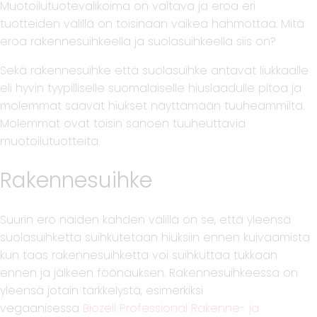
Muotoilutuotevalikoima on valtava ja eroa eri
tuotteiden välillä on toisinaan vaikea hahmottaa. Mitä
eroa rakennesuihkeella ja suolasuihkeella siis on?
Sekä rakennesuihke että suolasuihke antavat liukkaalle
eli hyvin tyypilliselle suomalaiselle hiuslaadulle pitoa ja
molemmat saavat hiukset näyttämään tuuheammilta.
Molemmat ovat toisin sanoen tuuheuttavia
muotoilutuotteita.
Rakennesuihke
Suurin ero näiden kahden välillä on se, että yleensä
suolasuihketta suihkutetaan hiuksiin ennen kuivaamista
kun taas rakennesuihketta voi suihkuttaa tukkaan
ennen ja jälkeen föönauksen. Rakennesuihkeessa on
yleensä jotain tärkkelystä, esimerkiksi
vegaanisessa
Biozell Professional Rakenne- ja