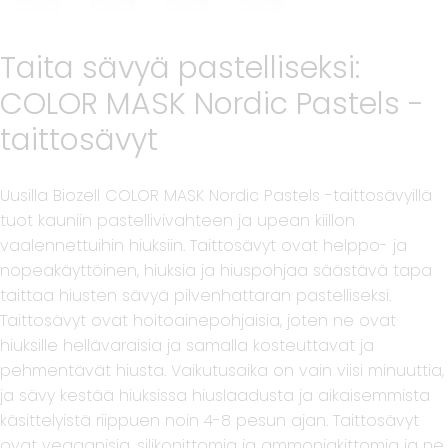
Taita sävyä pastelliseksi:
COLOR MASK Nordic Pastels -
taittosävyt
Uusilla Biozell COLOR MASK Nordic Pastels -taittosävyillä
tuot kauniin pastellivivahteen ja upean kiillon
vaalennettuihin hiuksiin. Taittosävyt ovat helppo- ja
nopeakäyttöinen, hiuksia ja hiuspohjaa säästävä tapa
taittaa hiusten sävyä pilvenhattaran pastelliseksi.
Taittosävyt ovat hoitoainepohjaisia, joten ne ovat
hiuksille hellävaraisia ja samalla kosteuttavat ja
pehmentävät hiusta. Vaikutusaika on vain viisi minuuttia,
ja sävy kestää hiuksissa hiuslaadusta ja aikaisemmista
käsittelyistä riippuen noin 4-8 pesun ajan. Taittosävyt
ovat vegaanisia, silikonittomia ja ammoniakittomia ja ne