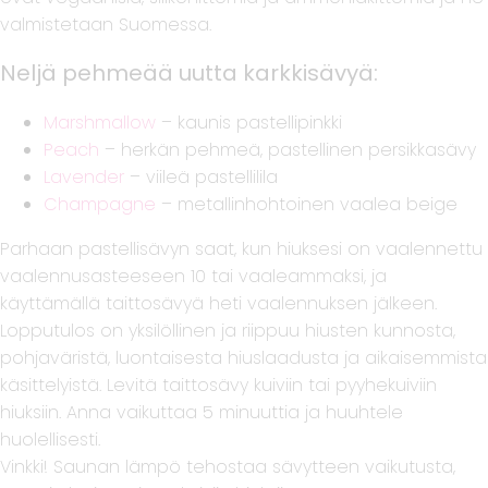
valmistetaan Suomessa.
Neljä pehmeää uutta karkkisävyä:
Marshmallow
– kaunis pastellipinkki
Peach
– herkän pehmeä, pastellinen persikkasävy
Lavender
– viileä pastellilila
Champagne
– metallinhohtoinen vaalea beige
Parhaan pastellisävyn saat, kun hiuksesi on vaalennettu
vaalennusasteeseen 10 tai vaaleammaksi, ja
käyttämällä taittosävyä heti vaalennuksen jälkeen.
Lopputulos on yksilöllinen ja riippuu hiusten kunnosta,
pohjaväristä, luontaisesta hiuslaadusta ja aikaisemmista
käsittelyistä. Levitä taittosävy kuiviin tai pyyhekuiviin
hiuksiin. Anna vaikuttaa 5 minuuttia ja huuhtele
huolellisesti.
Vinkki! Saunan lämpö tehostaa sävytteen vaikutusta,