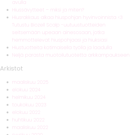
avulla
Hiussävytteet – miksi ja miten?
Hiusrakkaus alkaa hiuspohjan hyvinvoinnista <3
Tutustu Biozell Scalp -uutuustuotteiden
seitsemään upeaan ainesosaan, jotka
hemmottelevat hiuspohjaasi ja hiuksiasi
Hiustuotteita kotimaisella työllä ja laadulla
Neljä parasta muotoilutuotetta arkikampaukseen
Arkistot
maaliskuu 2025
elokuu 2024
helmikuu 2024
toukokuu 2023
elokuu 2022
huhtikuu 2022
maaliskuu 2022
syyskuu 2020