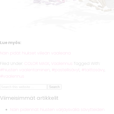
Lue myös:
Näin pidät hiukset viileän vaaleana
Filed Under:
COLOR MASK
,
Vaalennus
Tagged With:
hiusten vaalentaminen
,
pastellisävyt
,
taittosävy
,
vaalennus
Viimeisimmät artikkelit
Näin pidennät hiusten värjäysväliä sävytteiden