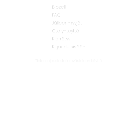
Biozell
FAQ
Jälleenmyyjät
Ota yhteyttä
Kierrätys
Kirjaudu sisään
Tietosuojaseloste ja evästeiden käyttö