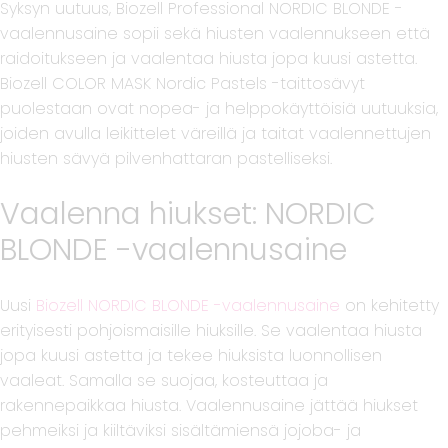
Syksyn uutuus, Biozell Professional NORDIC BLONDE -
vaalennusaine sopii sekä hiusten vaalennukseen että
raidoitukseen ja vaalentaa hiusta jopa kuusi astetta.
Biozell COLOR MASK Nordic Pastels -taittosävyt
puolestaan ovat nopea- ja helppokäyttöisiä uutuuksia,
joiden avulla leikittelet väreillä ja taitat vaalennettujen
hiusten sävyä pilvenhattaran pastelliseksi.
Vaalenna hiukset: NORDIC
BLONDE -vaalennusaine
Uusi
Biozell NORDIC BLONDE -vaalennusaine
on kehitetty
erityisesti pohjoismaisille hiuksille. Se vaalentaa hiusta
jopa kuusi astetta ja tekee hiuksista luonnollisen
vaaleat. Samalla se suojaa, kosteuttaa ja
rakennepaikkaa hiusta. Vaalennusaine jättää hiukset
pehmeiksi ja kiiltäviksi sisältämiensä jojoba- ja