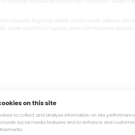
 että hoitoöljy kosteuttaa hiuslatvoja, vahvistaa hiuksen r
maisuutta. Arganöljy eliksiiri antaa sinulle silkkisen sileä
lle. Tuote sisältää UV-suojan, joten voit huoletta sipaist
ookies on this site
okies to collect and analyse information on site performanc
 provide social media features and to enhance and customis
tisements.