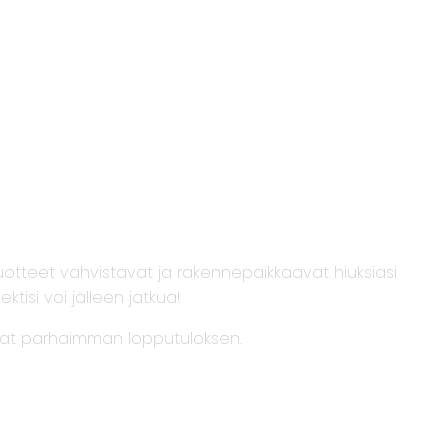
uotteet vahvistavat ja rakennepaikkaavat hiuksiasi
tisi voi jälleen jatkua!
saat parhaimman lopputuloksen.