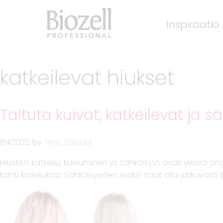
Inspiraatio
katkeilevat hiukset
Taltuta kuivat, katkeilevat ja s
8.4.2022
by
Tiina Takkula
Hiusten katkeilu, kuivuminen ja sähköisyys ovat yleisiä on
kohti korkeuksia. Sähköisyyden lisäksi saat olla jatkuvast