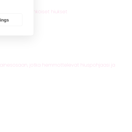
epaikkaus
,
sähköiset hiukset
tings
 ainesosaan, jotka hemmottelevat hiuspohjaasi ja