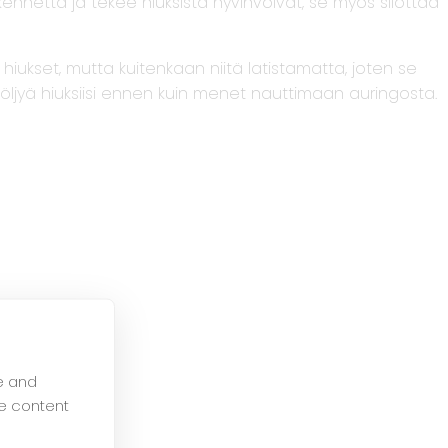
akennetta ja tekee hiuksista hyvinvoivat, se myös silottaa
t hiukset, mutta kuitenkaan niitä latistamatta, joten se
a öljyä hiuksiisi ennen kuin menet nauttimaan auringosta.
e and
e content