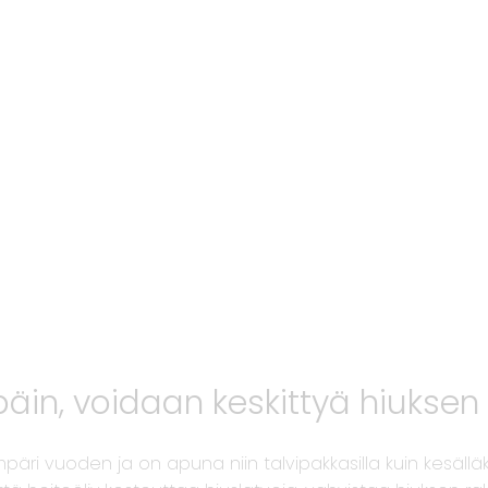
 päin, voidaan keskittyä hiukse
mpäri vuoden ja on apuna niin talvipakkasilla kuin kesäll