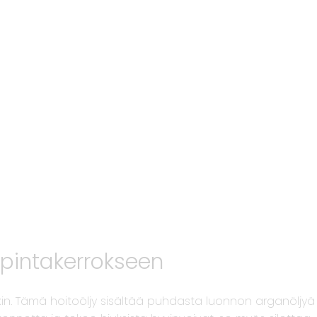
n pintakerrokseen
äkin. Tämä hoitoöljy sisältää puhdasta luonnon arganöljyä