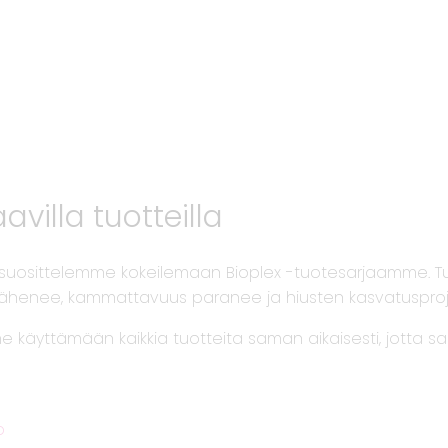
villa tuotteilla
a, suosittelemme kokeilemaan Bioplex -tuotesarjaamme. T
lu vähenee, kammattavuus paranee ja hiusten kasvatusprojek
e käyttämään kaikkia tuotteita saman aikaisesti, jotta 
o