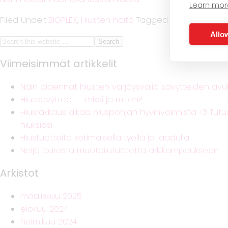
Learn mor
Filed Under:
BIOPLEX
,
Hiusten hoito
Tagged With:
hiusöljy
Allow
Viimeisimmät artikkelit
Näin pidennät hiusten värjäysväliä sävytteiden avul
Hiussävytteet – miksi ja miten?
Hiusrakkaus alkaa hiuspohjan hyvinvoinnista <3 Tu
hiuksiasi
Hiustuotteita kotimaisella työllä ja laadulla
Neljä parasta muotoilutuotetta arkikampaukseen
Arkistot
maaliskuu 2025
elokuu 2024
helmikuu 2024