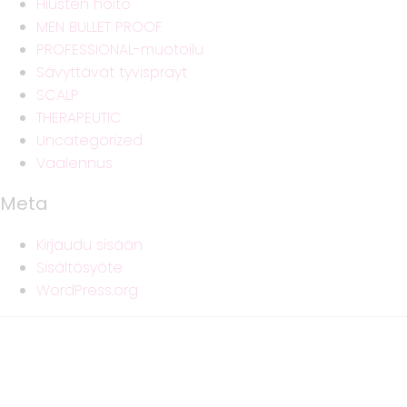
Hiusten hoito
MEN BULLET PROOF
PROFESSIONAL-muotoilu
Sävyttävät tyvisprayt
SCALP
THERAPEUTIC
Uncategorized
Vaalennus
Meta
Kirjaudu sisään
Sisältösyöte
WordPress.org