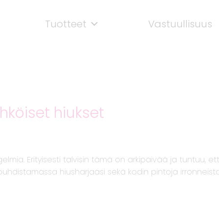
Tuotteet
Vastuullisuus
ähköiset hiukset
gelmia. Erityisesti talvisin tämä on arkipäivää ja tuntuu, 
i puhdistamassa hiusharjaasi sekä kodin pintoja irronneista