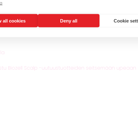
e
,
hoitoöljy
,
katkeilevat hiukset
,
kuivat hiukset
,
rakenn
 all cookies
Deny all
Cookie set
la
tustu Biozell Scalp -uutuustuotteiden seitsemään upeaan