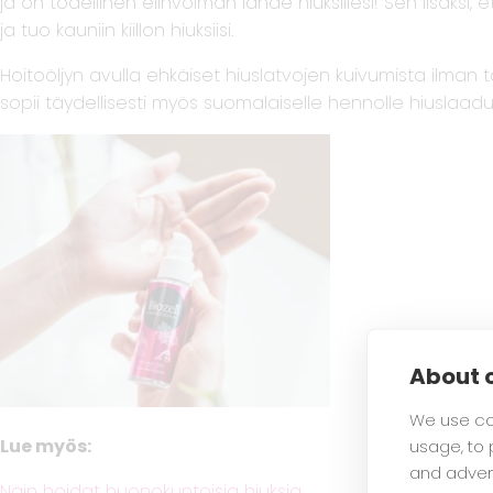
ja on todellinen elinvoiman lähde hiuksillesi! Sen lisäksi,
ja tuo kauniin kiillon hiuksiisi.
Hoitoöljyn avulla ehkäiset hiuslatvojen kuivumista ilman tah
sopii täydellisesti myös suomalaiselle hennolle hiuslaadu
About c
We use co
Lue myös:
usage, to
and adver
Näin hoidat huonokuntoisia hiuksia